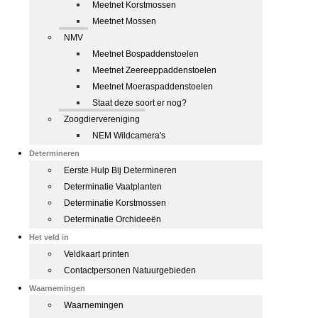
Meetnet Korstmossen
Meetnet Mossen
NMV
Meetnet Bospaddenstoelen
Meetnet Zeereeppaddenstoelen
Meetnet Moeraspaddenstoelen
Staat deze soort er nog?
Zoogdiervereniging
NEM Wildcamera's
Determineren
Eerste Hulp Bij Determineren
Determinatie Vaatplanten
Determinatie Korstmossen
Determinatie Orchideeën
Het veld in
Veldkaart printen
Contactpersonen Natuurgebieden
Waarnemingen
Waarnemingen