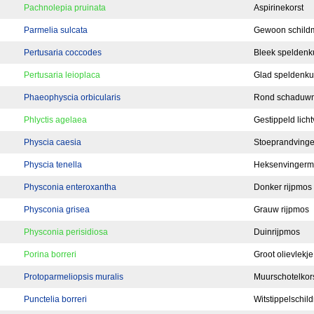
Pachnolepia pruinata
Aspirinekorst
Parmelia sulcata
Gewoon schild
Pertusaria coccodes
Bleek speldenk
Pertusaria leioplaca
Glad speldenku
Phaeophyscia orbicularis
Rond schaduw
Phlyctis agelaea
Gestippeld licht
Physcia caesia
Stoeprandving
Physcia tenella
Heksenvingerm
Physconia enteroxantha
Donker rijpmos
Physconia grisea
Grauw rijpmos
Physconia perisidiosa
Duinrijpmos
Porina borreri
Groot olievlekje
Protoparmeliopsis muralis
Muurschotelkor
Punctelia borreri
Witstippelschil