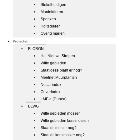
Stekelhuidigen
Manteldieren
Sponzen
Holtedieren
Overig marien
Projecten
FLORON
Het Nieuwe Strepen
Witte gebieden
Staat deze plant er nog?
Meetnet Muurplanten
Nectarindex
Oeverindex
LMF-a (Dunea)
BLWG
Witte gebieden mossen
Witte gebieden korstmossen
Staat dit mos er nog?
Staat dit korstmos er nog?