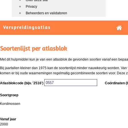
Over deze site
Privacy
Beheerders en validatoren
Verspreidingsatlas
Soortenlijst per atlasblok
Met dit hulpmiddel kun je van een atlasblok de gevonden soorten vanaf een bepaald
Bij jaartallen kleiner dan 1975 kan de soortenlijst minder nauwkeurig worden. Van 
komen er bij oude waarnemingen regelmatig gecombineerde soorten voor. Deze zijn 
Atlasblokcode (bijv. '2516')
Coördinaten (b
Soortgroep
Korstmossen
Vanaf jaar
2000