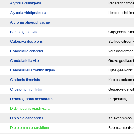
Alyxoria culmigena
Rivierschriftmo
Alyxoria viridipruinosa
Limoenschriftm
Arthonia phaeophysciae
Buellia griseovirens
Grijsgroene stof
Calogaya decipiens
Stoffige citroen
Candelaria concolor
Vals dooiermos
Candelariella vitellina
Grove geelkorst
Candelariella xanthostigma
Fijne geelkorst
Cladonia fimbriata
Kopjes-bekerm
Cliostomum griffithii
Gespikkelde wit
Dendrographa decolorans
Purperkring
Didymocyrtis epiphyscia
Diploicia canescens
Kauwgommos
Diplotomma pharcidium
Boomcementkor