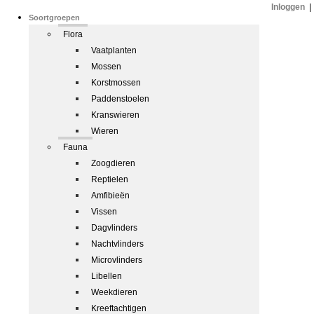
Inloggen
|
Soortgroepen
Flora
Vaatplanten
Mossen
Korstmossen
Paddenstoelen
Kranswieren
Wieren
Fauna
Zoogdieren
Reptielen
Amfibieën
Vissen
Dagvlinders
Nachtvlinders
Microvlinders
Libellen
Weekdieren
Kreeftachtigen