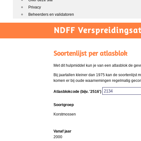
Over deze site
Privacy
Beheerders en validatoren
NDFF Verspreidingsat
Soortenlijst per atlasblok
Met dit hulpmiddel kun je van een atlasblok de gev
Bij jaartallen kleiner dan 1975 kan de soortenlijs
komen er bij oude waarnemingen regelmatig gecombi
Atlasblokcode (bijv. '2516')
Soortgroep
Korstmossen
Vanaf jaar
2000