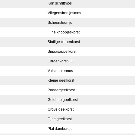
Kort schriftmos
Vliegenstrontjesmos
Schoorsteentje
Fijne knoopjeskorst
Stoffige citroenkorst
Sinaasappelkorst
Citroenkorst (G)
Vals dooiermos
Kleine geelkorst
Poedergeelkorst
Gelobde geelkorst
Grove geelkorst
Fijne geelkorst
Plat dambordje