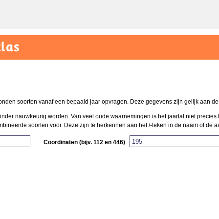
las
onden soorten vanaf een bepaald jaar opvragen. Deze gegevens zijn gelijk aan de k
t minder nauwkeurig worden. Van veel oude waarnemingen is het jaartal niet precies 
neerde soorten voor. Deze zijn te herkennen aan het /-teken in de naam of de aand
Coördinaten (bijv. 112 en 446)