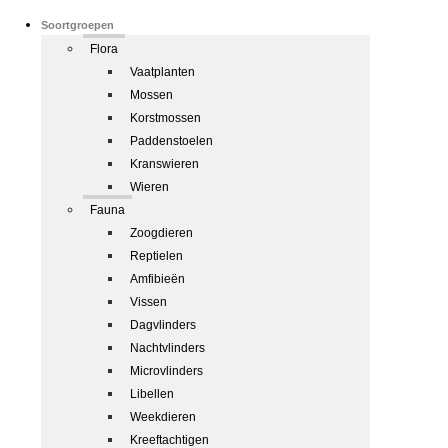
Soortgroepen
Flora
Vaatplanten
Mossen
Korstmossen
Paddenstoelen
Kranswieren
Wieren
Fauna
Zoogdieren
Reptielen
Amfibieën
Vissen
Dagvlinders
Nachtvlinders
Microvlinders
Libellen
Weekdieren
Kreeftachtigen