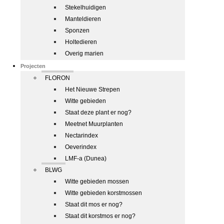
Stekelhuidigen
Manteldieren
Sponzen
Holtedieren
Overig marien
Projecten
FLORON
Het Nieuwe Strepen
Witte gebieden
Staat deze plant er nog?
Meetnet Muurplanten
Nectarindex
Oeverindex
LMF-a (Dunea)
BLWG
Witte gebieden mossen
Witte gebieden korstmossen
Staat dit mos er nog?
Staat dit korstmos er nog?