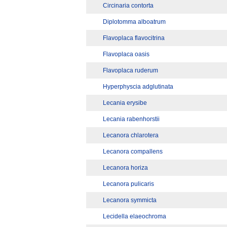
Circinaria contorta
Diplotomma alboatrum
Flavoplaca flavocitrina
Flavoplaca oasis
Flavoplaca ruderum
Hyperphyscia adglutinata
Lecania erysibe
Lecania rabenhorstii
Lecanora chlarotera
Lecanora compallens
Lecanora horiza
Lecanora pulicaris
Lecanora symmicta
Lecidella elaeochroma