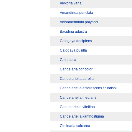
Alyxoria varia
Amandinea punctata
Anisomeridium polypori
Bacidina adastra
Calogaya decipiens
Calogaya pusilla
Caloplaca
Candelaria concolor
Candelariella aurella
Candelariella efflorescens / rubrisoli
Candelariella medians
Candelariella vitellina
Candelariella xanthostigma
Circinaria calcarea