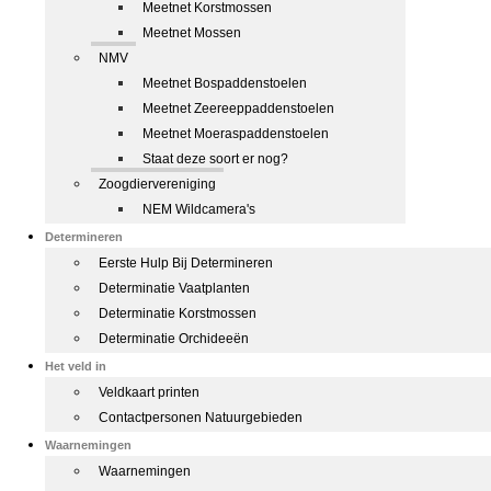
Meetnet Korstmossen
Meetnet Mossen
NMV
Meetnet Bospaddenstoelen
Meetnet Zeereeppaddenstoelen
Meetnet Moeraspaddenstoelen
Staat deze soort er nog?
Zoogdiervereniging
NEM Wildcamera's
Determineren
Eerste Hulp Bij Determineren
Determinatie Vaatplanten
Determinatie Korstmossen
Determinatie Orchideeën
Het veld in
Veldkaart printen
Contactpersonen Natuurgebieden
Waarnemingen
Waarnemingen