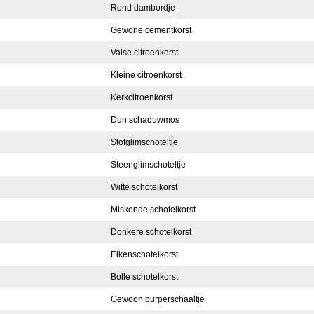
Rond dambordje
Gewone cementkorst
Valse citroenkorst
Kleine citroenkorst
Kerkcitroenkorst
Dun schaduwmos
Stofglimschoteltje
Steenglimschoteltje
Witte schotelkorst
Miskende schotelkorst
Donkere schotelkorst
Eikenschotelkorst
Bolle schotelkorst
Gewoon purperschaaltje