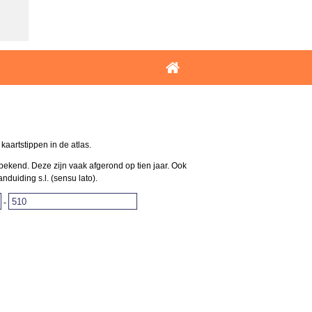
aartstippen in de atlas.
bekend. Deze zijn vaak afgerond op tien jaar. Ook
uiding s.l. (sensu lato).
-