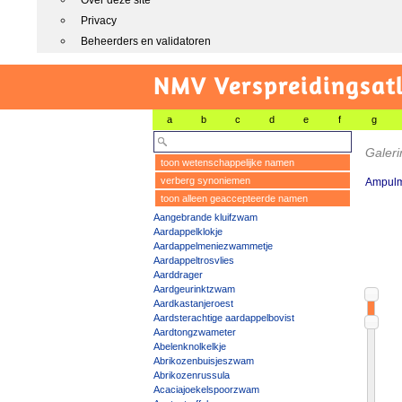
Over deze site
Privacy
Beheerders en validatoren
NMV Verspreidingsat
a
b
c
d
e
f
g
Galeri
toon wetenschappelijke namen
verberg synoniemen
Ampulm
toon alleen geaccepteerde namen
Aangebrande kluifzwam
Aardappelklokje
Aardappelmeniezwammetje
Aardappeltrosvlies
Aarddrager
Aardgeurinktzwam
Aardkastanjeroest
Aardsterachtige aardappelbovist
Aardtongzwameter
Abelenknolkelkje
Abrikozenbuisjeszwam
Abrikozenrussula
Acaciajoekelspoorzwam