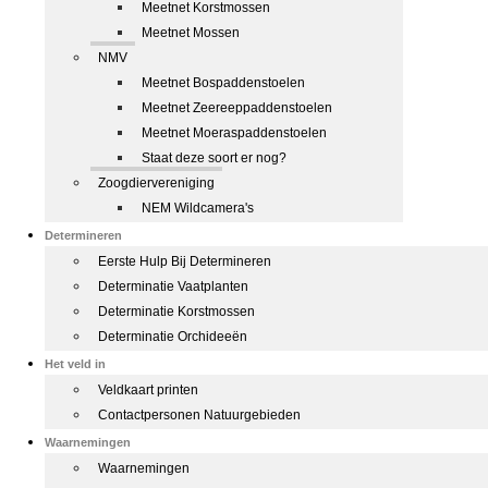
Meetnet Korstmossen
Meetnet Mossen
NMV
Meetnet Bospaddenstoelen
Meetnet Zeereeppaddenstoelen
Meetnet Moeraspaddenstoelen
Staat deze soort er nog?
Zoogdiervereniging
NEM Wildcamera's
Determineren
Eerste Hulp Bij Determineren
Determinatie Vaatplanten
Determinatie Korstmossen
Determinatie Orchideeën
Het veld in
Veldkaart printen
Contactpersonen Natuurgebieden
Waarnemingen
Waarnemingen