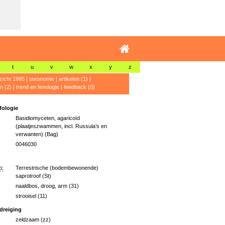
t
u
v
w
x
y
z
zicht 1995
|
taxonomie
|
artikelen (1)
|
n (2)
|
trend en fenologie
|
feedback (0)
ologie
Basidiomyceten, agaricoïd
(plaatjeszwammen, incl. Russula’s en
verwanten) (Bag)
0046030
p:
Terrestrische (bodembewonende)
saprotroof (St)
naaldbos, droog, arm (31)
strooisel (11)
dreiging
zeldzaam (zz)