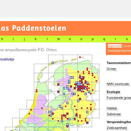
las Paddenstoelen
h
i
j
k
l
m
n
o
p
q
r
s
algemeen
|
over
na ampullaceocystis
P.D. Orton
standaardwerke
osklokje
Taxonomie/morf
Groep:
NMV soortcode:
Ecologie
Functionele groe
Habitat:
Substraat:
Verspreiding/be
Zeldzaamheid: