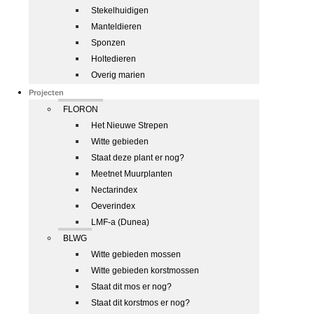
Stekelhuidigen
Manteldieren
Sponzen
Holtedieren
Overig marien
Projecten
FLORON
Het Nieuwe Strepen
Witte gebieden
Staat deze plant er nog?
Meetnet Muurplanten
Nectarindex
Oeverindex
LMF-a (Dunea)
BLWG
Witte gebieden mossen
Witte gebieden korstmossen
Staat dit mos er nog?
Staat dit korstmos er nog?