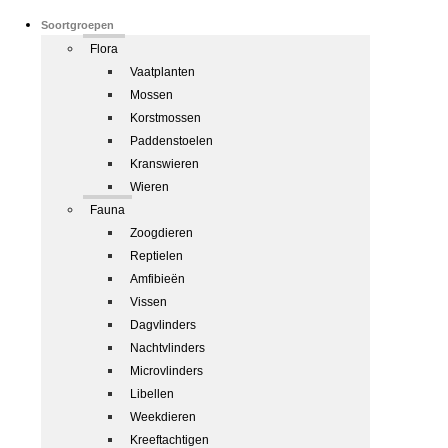
Soortgroepen
Flora
Vaatplanten
Mossen
Korstmossen
Paddenstoelen
Kranswieren
Wieren
Fauna
Zoogdieren
Reptielen
Amfibieën
Vissen
Dagvlinders
Nachtvlinders
Microvlinders
Libellen
Weekdieren
Kreeftachtigen