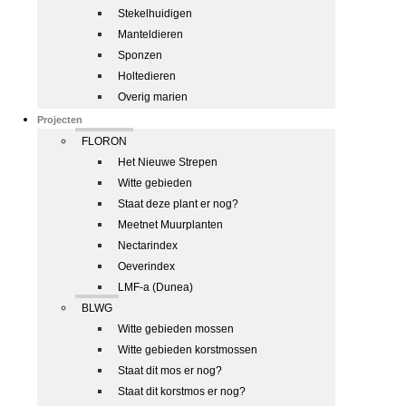
Stekelhuidigen
Manteldieren
Sponzen
Holtedieren
Overig marien
Projecten
FLORON
Het Nieuwe Strepen
Witte gebieden
Staat deze plant er nog?
Meetnet Muurplanten
Nectarindex
Oeverindex
LMF-a (Dunea)
BLWG
Witte gebieden mossen
Witte gebieden korstmossen
Staat dit mos er nog?
Staat dit korstmos er nog?