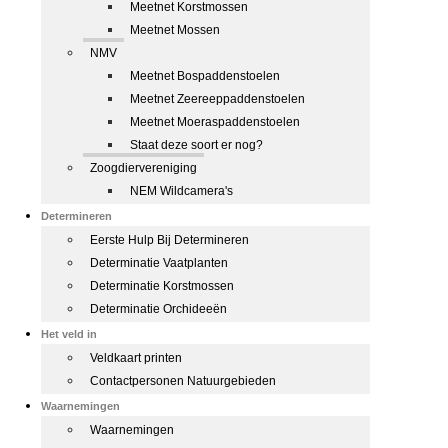
Meetnet Korstmossen
Meetnet Mossen
NMV
Meetnet Bospaddenstoelen
Meetnet Zeereeppaddenstoelen
Meetnet Moeraspaddenstoelen
Staat deze soort er nog?
Zoogdiervereniging
NEM Wildcamera's
Determineren
Eerste Hulp Bij Determineren
Determinatie Vaatplanten
Determinatie Korstmossen
Determinatie Orchideeën
Het veld in
Veldkaart printen
Contactpersonen Natuurgebieden
Waarnemingen
Waarnemingen