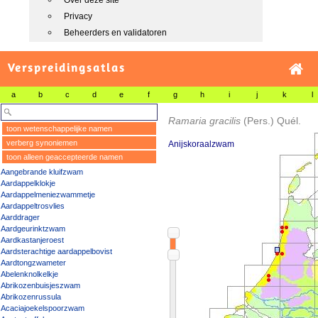
Over deze site
Privacy
Beheerders en validatoren
Verspreidingsatlas
a
b
c
d
e
f
g
h
i
j
k
l
Ramaria gracilis
(Pers.) Quél.
toon wetenschappelijke namen
verberg synoniemen
Anijskoraalzwam
toon alleen geaccepteerde namen
Aangebrande kluifzwam
Aardappelklokje
Aardappelmeniezwammetje
Aardappeltrosvlies
Aarddrager
Aardgeurinktzwam
Aardkastanjeroest
Aardsterachtige aardappelbovist
Aardtongzwameter
Abelenknolkelkje
Abrikozenbuisjeszwam
Abrikozenrussula
Acaciajoekelspoorzwam