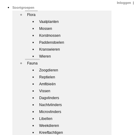
Inloggen
|
Soortgroepen
Flora
Vaatplanten
Mossen
Korstmossen
Paddenstoelen
Kranswieren
Wieren
Fauna
Zoogdieren
Reptielen
Amfibieën
Vissen
Dagvlinders
Nachtvlinders
Microvlinders
Libellen
Weekdieren
Kreeftachtigen