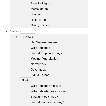
Stekelhuidigen
Manteldieren
Sponzen
Holtedieren
Overig marien
Projecten
FLORON
Het Nieuwe Strepen
Witte gebieden
Staat deze plant er nog?
Meetnet Muurplanten
Nectarindex
Oeverindex
LMF-a (Dunea)
BLWG
Witte gebieden mossen
Witte gebieden korstmossen
Staat dit mos er nog?
Staat dit korstmos er nog?