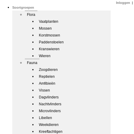
Inloggen
|
Soortgroepen
Flora
Vaatplanten
Mossen
Korstmossen
Paddenstoelen
Kranswieren
Wieren
Fauna
Zoogdieren
Reptielen
Amfibieën
Vissen
Dagvlinders
Nachtvlinders
Microvlinders
Libellen
Weekdieren
Kreeftachtigen