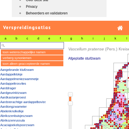
Over deze site
Privacy
Beheerders en validatoren
Verspreidingsatlas
a
b
c
d
e
f
g
h
i
j
k
l
Vascellum pratense
(Pers.) Kreis
toon wetenschappelijke namen
verberg synoniemen
Afgeplatte stuifzwam
toon alleen geaccepteerde namen
Aangebrande kluifzwam
Aardappelklokje
Aardappelmeniezwammetje
Aardappeltrosvlies
Aarddrager
Aardgeurinktzwam
Aardkastanjeroest
Aardsterachtige aardappelbovist
Aardtongzwameter
Abelenknolkelkje
Abrikozenbuisjeszwam
Abrikozenrussula
Acaciajoekelspoorzwam