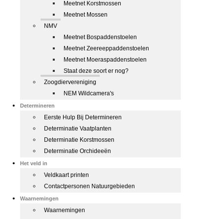
Meetnet Korstmossen
Meetnet Mossen
NMV
Meetnet Bospaddenstoelen
Meetnet Zeereeppaddenstoelen
Meetnet Moeraspaddenstoelen
Staat deze soort er nog?
Zoogdiervereniging
NEM Wildcamera's
Determineren
Eerste Hulp Bij Determineren
Determinatie Vaatplanten
Determinatie Korstmossen
Determinatie Orchideeën
Het veld in
Veldkaart printen
Contactpersonen Natuurgebieden
Waarnemingen
Waarnemingen