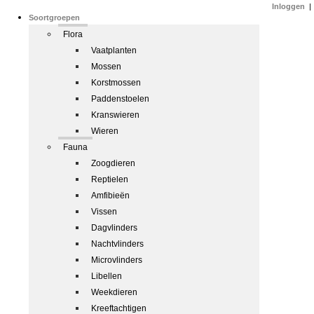
Inloggen
|
Soortgroepen
Flora
Vaatplanten
Mossen
Korstmossen
Paddenstoelen
Kranswieren
Wieren
Fauna
Zoogdieren
Reptielen
Amfibieën
Vissen
Dagvlinders
Nachtvlinders
Microvlinders
Libellen
Weekdieren
Kreeftachtigen