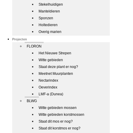
Stekelhuidigen
Manteldieren
Sponzen
Holtedieren
Overig marien
Projecten
FLORON
Het Nieuwe Strepen
Witte gebieden
Staat deze plant er nog?
Meetnet Muurplanten
Nectarindex
Oeverindex
LMF-a (Dunea)
BLWG
Witte gebieden mossen
Witte gebieden korstmossen
Staat dit mos er nog?
Staat dit korstmos er nog?