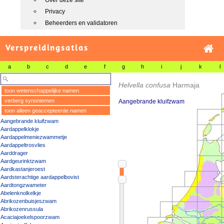
Over deze site
Privacy
Beheerders en validatoren
Verspreidingsatlas
a
b
c
d
e
f
g
h
i
j
k
l
Helvella confusa
Harmaja
toon wetenschappelijke namen
verberg synoniemen
Aangebrande kluifzwam
toon alleen geaccepteerde namen
Aangebrande kluifzwam
Aardappelklokje
Aardappelmeniezwammetje
Aardappeltrosvlies
Aarddrager
Aardgeurinktzwam
Aardkastanjeroest
Aardsterachtige aardappelbovist
Aardtongzwameter
Abelenknolkelkje
Abrikozenbuisjeszwam
Abrikozenrussula
Acaciajoekelspoorzwam