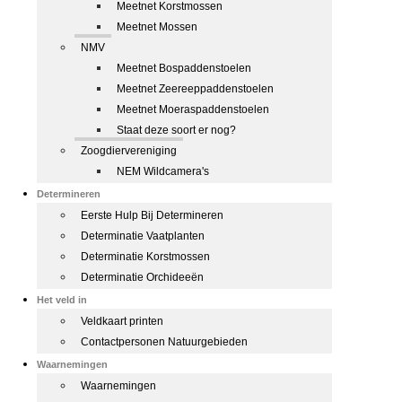
Meetnet Korstmossen
Meetnet Mossen
NMV
Meetnet Bospaddenstoelen
Meetnet Zeereeppaddenstoelen
Meetnet Moeraspaddenstoelen
Staat deze soort er nog?
Zoogdiervereniging
NEM Wildcamera's
Determineren
Eerste Hulp Bij Determineren
Determinatie Vaatplanten
Determinatie Korstmossen
Determinatie Orchideeën
Het veld in
Veldkaart printen
Contactpersonen Natuurgebieden
Waarnemingen
Waarnemingen