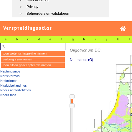
Over deze site
Privacy
Beheerders en validatoren
Verspreidingsatlas
a
b
c
d
e
f
g
h
i
j
k
l
Oligotrichum
DC.
toon wetenschappelijke namen
verberg synoniemen
Noors mos (G)
toon alleen geaccepteerde namen
Neptunusmos
Nerflevermos
Netknikmos
Nisdubbeltandmos
Noors achterlichtmos
Noors mos