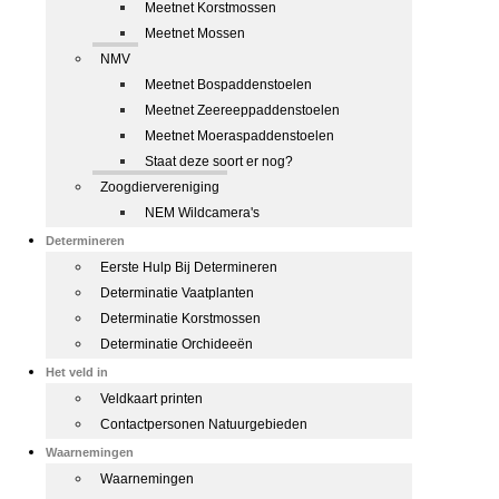
Meetnet Korstmossen
Meetnet Mossen
NMV
Meetnet Bospaddenstoelen
Meetnet Zeereeppaddenstoelen
Meetnet Moeraspaddenstoelen
Staat deze soort er nog?
Zoogdiervereniging
NEM Wildcamera's
Determineren
Eerste Hulp Bij Determineren
Determinatie Vaatplanten
Determinatie Korstmossen
Determinatie Orchideeën
Het veld in
Veldkaart printen
Contactpersonen Natuurgebieden
Waarnemingen
Waarnemingen