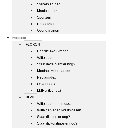
Stekelhuidigen
Manteldieren
Sponzen
Holtedieren
Overig marien
Projecten
FLORON
Het Nieuwe Strepen
Witte gebieden
Staat deze plant er nog?
Meetnet Muurplanten
Nectarindex
Oeverindex
LMF-a (Dunea)
BLWG
Witte gebieden mossen
Witte gebieden korstmossen
Staat dit mos er nog?
Staat dit korstmos er nog?