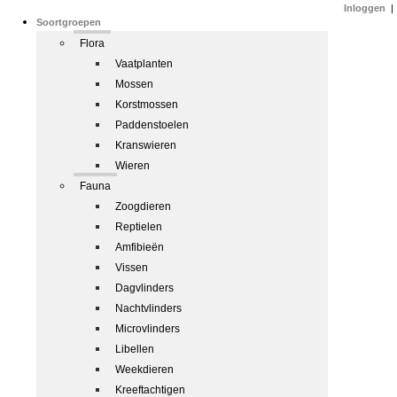
Inloggen
|
Soortgroepen
Flora
Vaatplanten
Mossen
Korstmossen
Paddenstoelen
Kranswieren
Wieren
Fauna
Zoogdieren
Reptielen
Amfibieën
Vissen
Dagvlinders
Nachtvlinders
Microvlinders
Libellen
Weekdieren
Kreeftachtigen