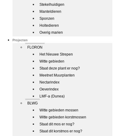
Stekelhuidigen
Manteldieren
Sponzen
Holtedieren
Overig marien
Projecten
FLORON
Het Nieuwe Strepen
Witte gebieden
Staat deze plant er nog?
Meetnet Muurplanten
Nectarindex
Oeverindex
LMF-a (Dunea)
BLWG
Witte gebieden mossen
Witte gebieden korstmossen
Staat dit mos er nog?
Staat dit korstmos er nog?