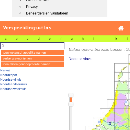
Over deze site
Privacy
Beheerders en validatoren
Verspreidingsatlas
a
b
c
d
e
f
g
h
i
j
k
l
Balaenoptera borealis
Lesson, 1
toon wetenschappelijke namen
verberg synoniemen
Noordse vinvis
toon alleen geaccepteerde namen
Narwal
Noordkaper
Noordse vinvis
Noordse vleermuis
Noordse woelmuis