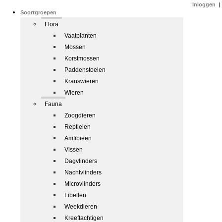
Inloggen
|
Soortgroepen
Flora
Vaatplanten
Mossen
Korstmossen
Paddenstoelen
Kranswieren
Wieren
Fauna
Zoogdieren
Reptielen
Amfibieën
Vissen
Dagvlinders
Nachtvlinders
Microvlinders
Libellen
Weekdieren
Kreeftachtigen