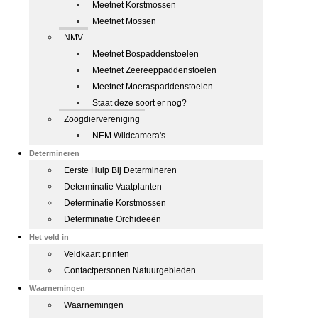
Meetnet Korstmossen
Meetnet Mossen
NMV
Meetnet Bospaddenstoelen
Meetnet Zeereeppaddenstoelen
Meetnet Moeraspaddenstoelen
Staat deze soort er nog?
Zoogdiervereniging
NEM Wildcamera's
Determineren
Eerste Hulp Bij Determineren
Determinatie Vaatplanten
Determinatie Korstmossen
Determinatie Orchideeën
Het veld in
Veldkaart printen
Contactpersonen Natuurgebieden
Waarnemingen
Waarnemingen