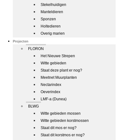
Stekelhuidigen
Manteldieren
Sponzen
Holtedieren
Overig marien
Projecten
FLORON
Het Nieuwe Strepen
Witte gebieden
Staat deze plant er nog?
Meetnet Muurplanten
Nectarindex
Oeverindex
LMF-a (Dunea)
BLWG
Witte gebieden mossen
Witte gebieden korstmossen
Staat dit mos er nog?
Staat dit korstmos er nog?