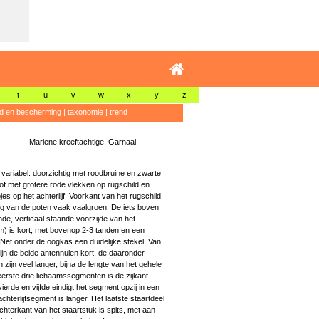
t
u
v
w
x
y
z
id en bescherming
|
taxonomie
|
trend
Mariene kreeftachtige. Garnaal.
variabel: doorzichtig met roodbruine en zwarte
of met grotere rode vlekken op rugschild en
pjes op het achterlijf. Voorkant van het rugschild
g van de poten vaak vaalgroen. De iets boven
de, verticaal staande voorzijde van het
um) is kort, met bovenop 2-3 tanden en een
 Net onder de oogkas een duidelijke stekel. Van
ijn de beide antennulen kort, de daaronder
zijn veel langer, bijna de lengte van het gehele
eerste drie lichaamssegmenten is de zijkant
vierde en vijfde eindigt het segment opzij in een
chterlijfsegment is langer. Het laatste staartdeel
chterkant van het staartstuk is spits, met aan