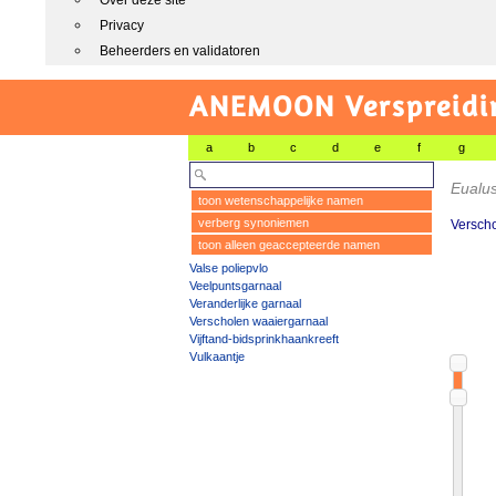
Over deze site
Privacy
Beheerders en validatoren
ANEMOON Verspreidin
a
b
c
d
e
f
g
Eualus
toon wetenschappelijke namen
verberg synoniemen
Versch
toon alleen geaccepteerde namen
Valse poliepvlo
Veelpuntsgarnaal
Veranderlijke garnaal
Verscholen waaiergarnaal
Vijftand-bidsprinkhaankreeft
Vulkaantje