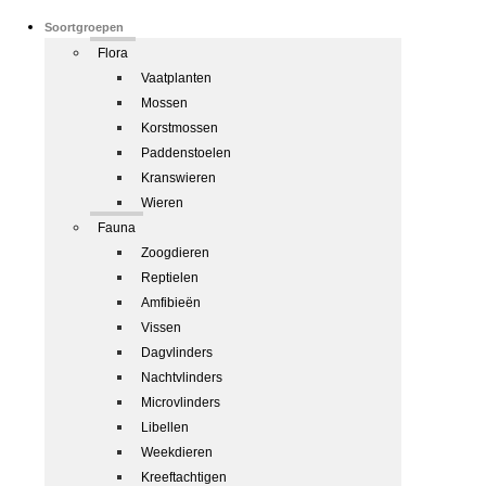
Soortgroepen
Flora
Vaatplanten
Mossen
Korstmossen
Paddenstoelen
Kranswieren
Wieren
Fauna
Zoogdieren
Reptielen
Amfibieën
Vissen
Dagvlinders
Nachtvlinders
Microvlinders
Libellen
Weekdieren
Kreeftachtigen