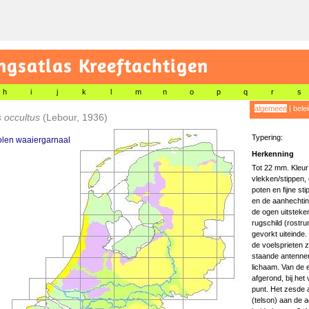
gsatlas Kreeftachtigen
h
i
j
k
l
m
n
o
p
q
r
s
algemeen
|
bele
 occultus
(Lebour, 1936)
Typering:
olen waaiergarnaal
Herkenning
Tot 22 mm. Kleur 
vlekken/stippen, 
poten en fijne sti
en de aanhechtin
de ogen uitsteken
rugschild (rostr
gevorkt uiteinde.
de voelsprieten z
staande antennen 
lichaam. Van de 
afgerond, bij het 
punt. Het zesde a
(telson) aan de a