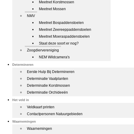
Meetnet Korstmossen
Meetnet Mossen
NMV
Meetnet Bospaddenstoelen
Meetnet Zeereeppaddenstoelen
Meetnet Moeraspaddenstoelen
Staat deze soort er nog?
Zoogdiervereniging
NEM Wildcamera's
Determineren
Eerste Hulp Bij Determineren
Determinatie Vaatplanten
Determinatie Korstmossen
Determinatie Orchideeën
Het veld in
Veldkaart printen
Contactpersonen Natuurgebieden
Waarnemingen
Waarnemingen