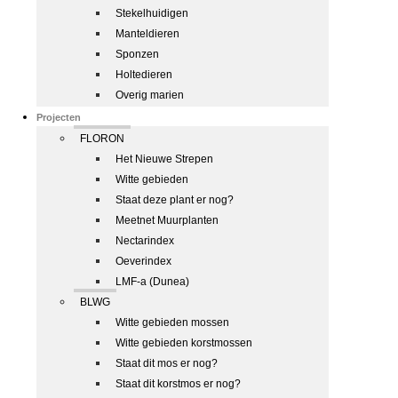
Stekelhuidigen
Manteldieren
Sponzen
Holtedieren
Overig marien
Projecten
FLORON
Het Nieuwe Strepen
Witte gebieden
Staat deze plant er nog?
Meetnet Muurplanten
Nectarindex
Oeverindex
LMF-a (Dunea)
BLWG
Witte gebieden mossen
Witte gebieden korstmossen
Staat dit mos er nog?
Staat dit korstmos er nog?