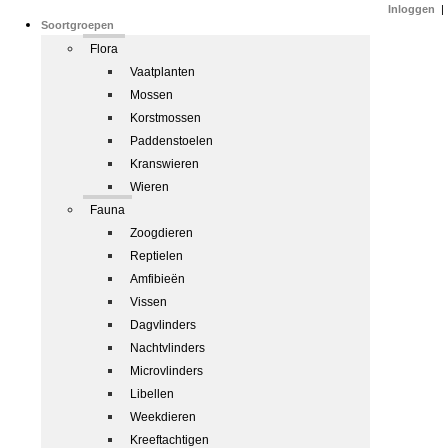
Inloggen
|
Soortgroepen
Flora
Vaatplanten
Mossen
Korstmossen
Paddenstoelen
Kranswieren
Wieren
Fauna
Zoogdieren
Reptielen
Amfibieën
Vissen
Dagvlinders
Nachtvlinders
Microvlinders
Libellen
Weekdieren
Kreeftachtigen