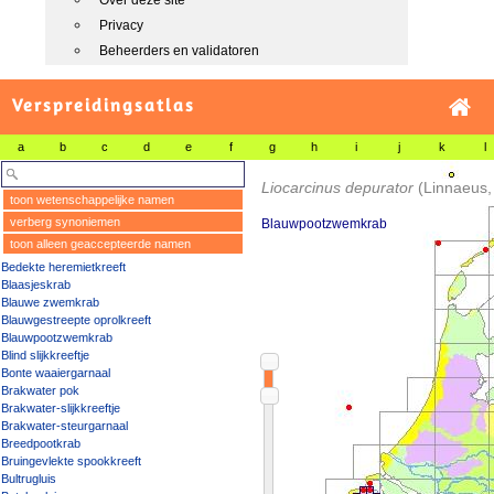
Over deze site
Privacy
Beheerders en validatoren
Verspreidingsatlas
a
b
c
d
e
f
g
h
i
j
k
l
Liocarcinus depurator
(Linnaeus,
toon wetenschappelijke namen
verberg synoniemen
Blauwpootzwemkrab
toon alleen geaccepteerde namen
Bedekte heremietkreeft
Blaasjeskrab
Blauwe zwemkrab
Blauwgestreepte oprolkreeft
Blauwpootzwemkrab
Blind slijkkreeftje
Bonte waaiergarnaal
Brakwater pok
Brakwater-slijkkreeftje
Brakwater-steurgarnaal
Breedpootkrab
Bruingevlekte spookkreeft
Bultrugluis