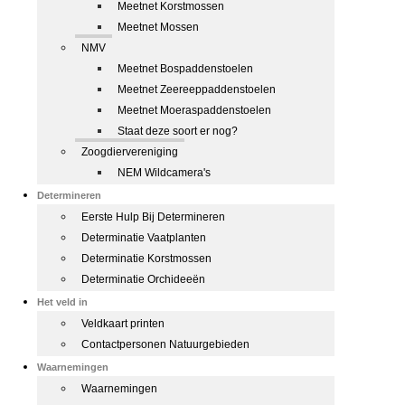
Meetnet Korstmossen
Meetnet Mossen
NMV
Meetnet Bospaddenstoelen
Meetnet Zeereeppaddenstoelen
Meetnet Moeraspaddenstoelen
Staat deze soort er nog?
Zoogdiervereniging
NEM Wildcamera's
Determineren
Eerste Hulp Bij Determineren
Determinatie Vaatplanten
Determinatie Korstmossen
Determinatie Orchideeën
Het veld in
Veldkaart printen
Contactpersonen Natuurgebieden
Waarnemingen
Waarnemingen