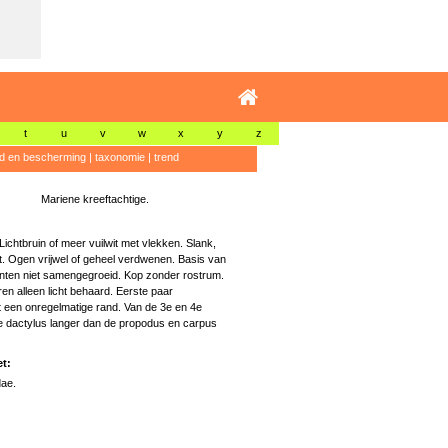
t
u
v
w
x
y
z
id en bescherming
|
taxonomie
|
trend
Mariene kreeftachtige.
chtbruin of meer vuilwit met vlekken. Slank,
at. Ogen vrijwel of geheel verdwenen. Basis van
en niet samengegroeid. Kop zonder rostrum.
en alleen licht behaard. Eerste paar
een onregelmatige rand. Van de 3e en 4e
e dactylus langer dan de propodus en carpus
t:
ae.