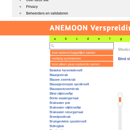
Over deze site
Privacy
Beheerders en validatoren
ANEMOON Verspreidin
a
b
c
d
e
f
g
Medic
toon wetenschappelijke namen
verberg synoniemen
Blind sl
toon alleen geaccepteerde namen
Bedekte heremietkreeft
Blaasjeskrab
Blauwe zwemkrab
Blauwgestreepte oprolkreeft
Blauwpootzwemkrab
Blind slijkkreeftje
Bonte waaiergarnaal
Brakwater pok
Brakwater-slijkkreeftje
Brakwater-steurgarnaal
Breedpootkrab
Bruingevlekte spookkreeft
Bultrugluis