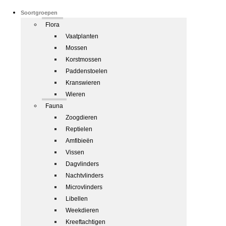
Soortgroepen
Flora
Vaatplanten
Mossen
Korstmossen
Paddenstoelen
Kranswieren
Wieren
Fauna
Zoogdieren
Reptielen
Amfibieën
Vissen
Dagvlinders
Nachtvlinders
Microvlinders
Libellen
Weekdieren
Kreeftachtigen