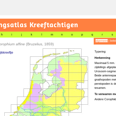
gsatlas Kreeftachtigen
h
i
j
k
l
m
n
o
p
q
r
s
algemeen
|
bele
orophium affine
(Bruzelius, 1859)
Typering:
ijkkreeftje
Herkenning
Maximaal 5 mm. Li
zijdelings afgepl
Urosoom-segment
Beide antennepar
gnathopoden met 
pereiopoden is d
tesamen.
Te verwarren me
Andere Corophiid