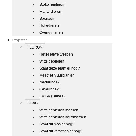
Stekelhuidigen
Manteldieren
Sponzen
Holtedieren
Overig marien
Projecten
FLORON
Het Nieuwe Strepen
Witte gebieden
Staat deze plant er nog?
Meetnet Muurplanten
Nectarindex
Oeverindex
LMF-a (Dunea)
BLWG
Witte gebieden mossen
Witte gebieden korstmossen
Staat dit mos er nog?
Staat dit korstmos er nog?