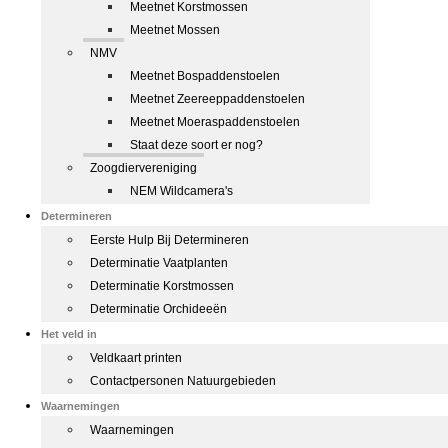
Meetnet Korstmossen
Meetnet Mossen
NMV
Meetnet Bospaddenstoelen
Meetnet Zeereeppaddenstoelen
Meetnet Moeraspaddenstoelen
Staat deze soort er nog?
Zoogdiervereniging
NEM Wildcamera's
Determineren
Eerste Hulp Bij Determineren
Determinatie Vaatplanten
Determinatie Korstmossen
Determinatie Orchideeën
Het veld in
Veldkaart printen
Contactpersonen Natuurgebieden
Waarnemingen
Waarnemingen