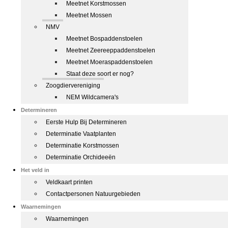
Meetnet Korstmossen
Meetnet Mossen
NMV
Meetnet Bospaddenstoelen
Meetnet Zeereeppaddenstoelen
Meetnet Moeraspaddenstoelen
Staat deze soort er nog?
Zoogdiervereniging
NEM Wildcamera's
Determineren
Eerste Hulp Bij Determineren
Determinatie Vaatplanten
Determinatie Korstmossen
Determinatie Orchideeën
Het veld in
Veldkaart printen
Contactpersonen Natuurgebieden
Waarnemingen
Waarnemingen