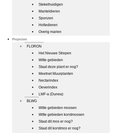
Stekelhuidigen
Manteldieren
Sponzen
Holtedieren
Overig marien
Projecten
FLORON
Het Nieuwe Strepen
Witte gebieden
Staat deze plant er nog?
Meetnet Muurplanten
Nectarindex
Oeverindex
LMF-a (Dunea)
BLWG
Witte gebieden mossen
Witte gebieden korstmossen
Staat dit mos er nog?
Staat dit korstmos er nog?