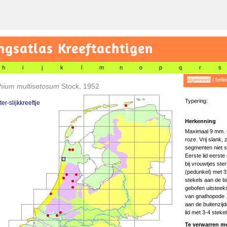
gsatlas Kreeftachtigen
h
i
j
k
l
m
n
o
p
q
r
s
algemeen
|
bele
hium multisetosum
Stock, 1952
Typering:
er-slijkkreeftje
Herkenning
Maximaal 9 mm. G
roze. Vrij slank,
segmenten niet s
Eerste lid eerste
bij vrouwtjes ste
(pedunkel) met 3 
stekels aan de bi
gebofen uitsteeks
van gnathopode 1
aan de buitenzijd
lid met 3-4 stekel
Te verwarren me