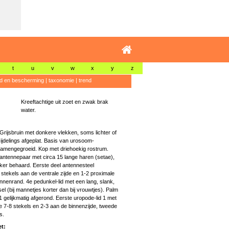
t
u
v
w
x
y
z
id en bescherming
|
taxonomie
|
trend
Kreeftachtige uit zoet en zwak brak
water.
rijsbruin met donkere vlekken, soms lichter of
 zijdelings afgeplat. Basis van urosoom-
amengegroeid. Kop met driehoekig rostrum.
 antennepaar met circa 15 lange haren (setae),
rker behaard. Eerste deel antennesteel
stekels aan de ventrale zijde en 1-2 proximale
nnenrand. 4e pedunkel-lid met een lang, slank,
el (bij mannetjes korter dan bij vrouwtjes). Palm
 gelijkmatig afgerond. Eerste uropode-lid 1 met
e 7-8 stekels en 2-3 aan de binnenzijde, tweede
s.
t: