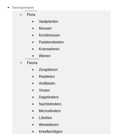
Soortgroepen
Flora
Vaatplanten
Mossen
Korstmossen
Paddenstoelen
Kranswieren
Wieren
Fauna
Zoogdieren
Reptielen
Amfibieën
Vissen
Dagvlinders
Nachtvlinders
Microvlinders
Libellen
Weekdieren
Kreeftachtigen