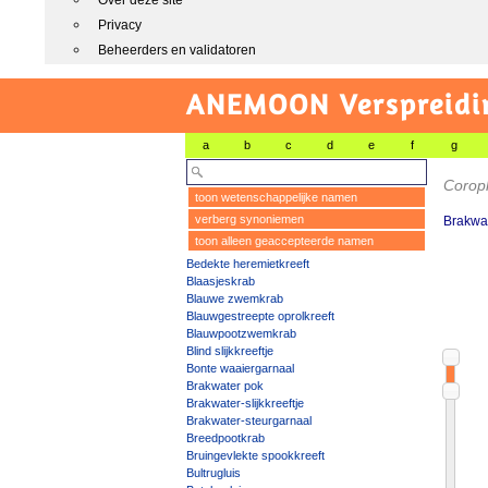
Over deze site
Privacy
Beheerders en validatoren
ANEMOON Verspreidin
a
b
c
d
e
f
g
Corop
toon wetenschappelijke namen
verberg synoniemen
Brakwat
toon alleen geaccepteerde namen
Bedekte heremietkreeft
Blaasjeskrab
Blauwe zwemkrab
Blauwgestreepte oprolkreeft
Blauwpootzwemkrab
Blind slijkkreeftje
Bonte waaiergarnaal
Brakwater pok
Brakwater-slijkkreeftje
Brakwater-steurgarnaal
Breedpootkrab
Bruingevlekte spookkreeft
Bultrugluis