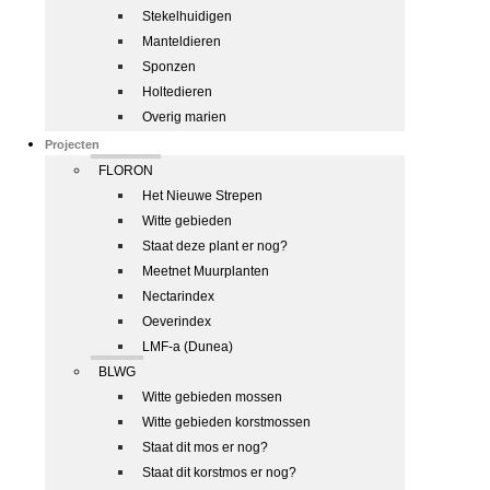
Stekelhuidigen
Manteldieren
Sponzen
Holtedieren
Overig marien
Projecten
FLORON
Het Nieuwe Strepen
Witte gebieden
Staat deze plant er nog?
Meetnet Muurplanten
Nectarindex
Oeverindex
LMF-a (Dunea)
BLWG
Witte gebieden mossen
Witte gebieden korstmossen
Staat dit mos er nog?
Staat dit korstmos er nog?