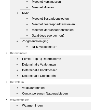
Meetnet Korstmossen
Meetnet Mossen
NMV
Meetnet Bospaddenstoelen
Meetnet Zeereeppaddenstoelen
Meetnet Moeraspaddenstoelen
Staat deze soort er nog?
Zoogdiervereniging
NEM Wildcamera's
Determineren
Eerste Hulp Bij Determineren
Determinatie Vaatplanten
Determinatie Korstmossen
Determinatie Orchideeën
Het veld in
Veldkaart printen
Contactpersonen Natuurgebieden
Waarnemingen
Waarnemingen