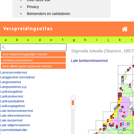
Over deze site
Privacy
Beheerders en validatoren
Verspreidingsatlas
a
b
c
d
e
f
g
h
i
j
k
l
Stigmella luteella
(Stainton, 1857
toon wetenschappelijke namen
verberg synoniemen
Late berkenmineermot
toon alleen geaccepteerde namen
Lamsoorvedermot
Langgerekte borstelmot
Langsnoetmot
Langsprietmot p.p.
Larikskegelmot
Larikskokermot
Larikspedaalmot
Lariksspiegelmot
Late berkenmineermot
Late eikenmineermot
Late purpermot
Late wilgenvouwmot
Leemvlekbladroller