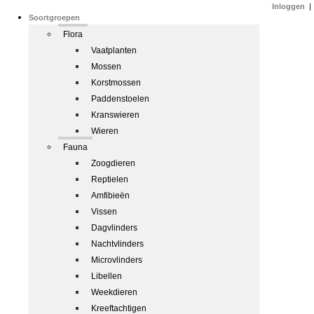
Inloggen
|
Soortgroepen
Flora
Vaatplanten
Mossen
Korstmossen
Paddenstoelen
Kranswieren
Wieren
Fauna
Zoogdieren
Reptielen
Amfibieën
Vissen
Dagvlinders
Nachtvlinders
Microvlinders
Libellen
Weekdieren
Kreeftachtigen