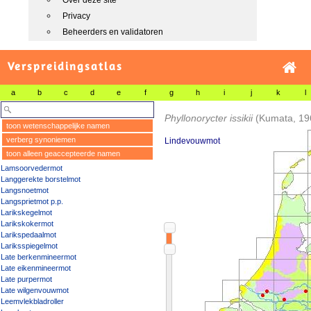
Over deze site
Privacy
Beheerders en validatoren
Verspreidingsatlas
a
b
c
d
e
f
g
h
i
j
k
l
Phyllonorycter issikii
(Kumata, 19
toon wetenschappelijke namen
verberg synoniemen
Lindevouwmot
toon alleen geaccepteerde namen
Lamsoorvedermot
Langgerekte borstelmot
Langsnoetmot
Langsprietmot p.p.
Larikskegelmot
Larikskokermot
Larikspedaalmot
Lariksspiegelmot
Late berkenmineermot
Late eikenmineermot
Late purpermot
Late wilgenvouwmot
Leemvlekbladroller