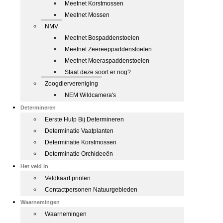
Meetnet Korstmossen
Meetnet Mossen
NMV
Meetnet Bospaddenstoelen
Meetnet Zeereeppaddenstoelen
Meetnet Moeraspaddenstoelen
Staat deze soort er nog?
Zoogdiervereniging
NEM Wildcamera's
Determineren
Eerste Hulp Bij Determineren
Determinatie Vaatplanten
Determinatie Korstmossen
Determinatie Orchideeën
Het veld in
Veldkaart printen
Contactpersonen Natuurgebieden
Waarnemingen
Waarnemingen