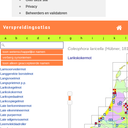
Over deze site
Privacy
Beheerders en validatoren
Verspreidingsatlas
a
b
c
d
e
f
g
h
i
j
k
l
Coleophora laricella
(Hübner, 18
toon wetenschappelijke namen
verberg synoniemen
Larikskokermot
toon alleen geaccepteerde namen
Lamsoorvedermot
Langgerekte borstelmot
Langsnoetmot
Langsprietmot p.p.
Larikskegelmot
Larikskokermot
Larikspedaalmot
Lariksspiegelmot
Late berkenmineermot
Late eikenmineermot
Late purpermot
Late wilgenvouwmot
Leemvlekbladroller