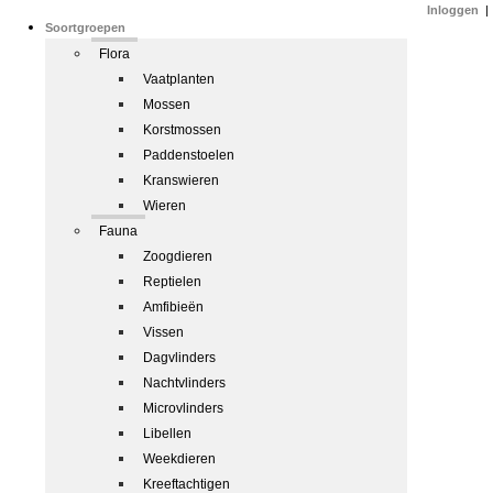
Inloggen
|
Soortgroepen
Flora
Vaatplanten
Mossen
Korstmossen
Paddenstoelen
Kranswieren
Wieren
Fauna
Zoogdieren
Reptielen
Amfibieën
Vissen
Dagvlinders
Nachtvlinders
Microvlinders
Libellen
Weekdieren
Kreeftachtigen