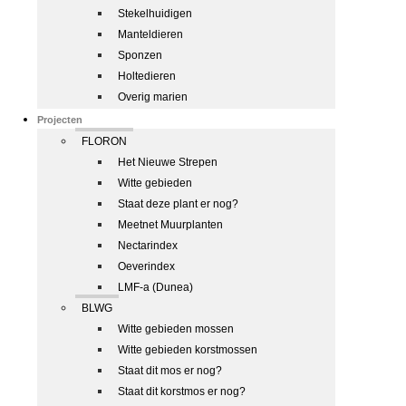
Stekelhuidigen
Manteldieren
Sponzen
Holtedieren
Overig marien
Projecten
FLORON
Het Nieuwe Strepen
Witte gebieden
Staat deze plant er nog?
Meetnet Muurplanten
Nectarindex
Oeverindex
LMF-a (Dunea)
BLWG
Witte gebieden mossen
Witte gebieden korstmossen
Staat dit mos er nog?
Staat dit korstmos er nog?