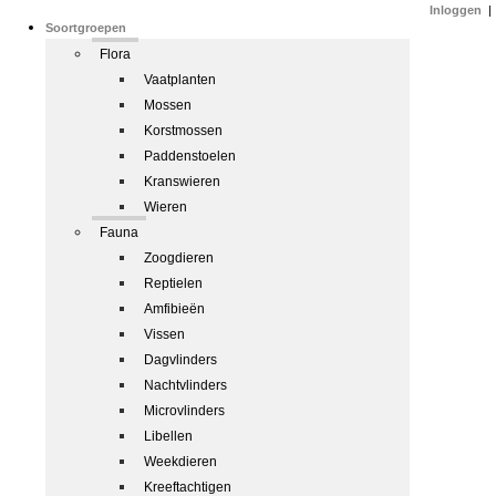
Inloggen
|
Soortgroepen
Flora
Vaatplanten
Mossen
Korstmossen
Paddenstoelen
Kranswieren
Wieren
Fauna
Zoogdieren
Reptielen
Amfibieën
Vissen
Dagvlinders
Nachtvlinders
Microvlinders
Libellen
Weekdieren
Kreeftachtigen