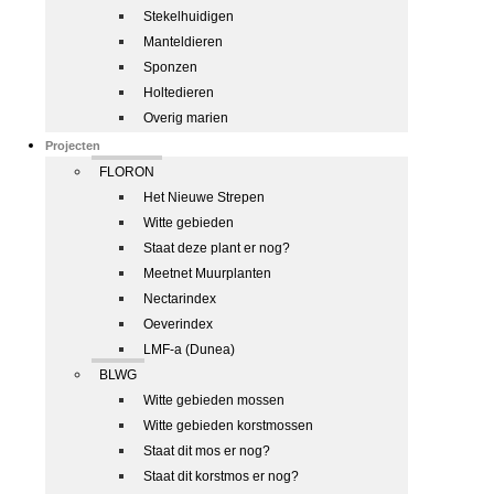
Stekelhuidigen
Manteldieren
Sponzen
Holtedieren
Overig marien
Projecten
FLORON
Het Nieuwe Strepen
Witte gebieden
Staat deze plant er nog?
Meetnet Muurplanten
Nectarindex
Oeverindex
LMF-a (Dunea)
BLWG
Witte gebieden mossen
Witte gebieden korstmossen
Staat dit mos er nog?
Staat dit korstmos er nog?