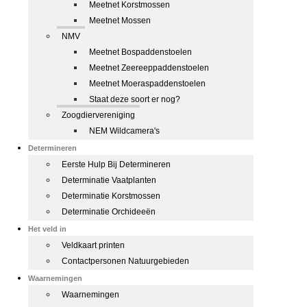
Meetnet Korstmossen
Meetnet Mossen
NMV
Meetnet Bospaddenstoelen
Meetnet Zeereeppaddenstoelen
Meetnet Moeraspaddenstoelen
Staat deze soort er nog?
Zoogdiervereniging
NEM Wildcamera's
Determineren
Eerste Hulp Bij Determineren
Determinatie Vaatplanten
Determinatie Korstmossen
Determinatie Orchideeën
Het veld in
Veldkaart printen
Contactpersonen Natuurgebieden
Waarnemingen
Waarnemingen