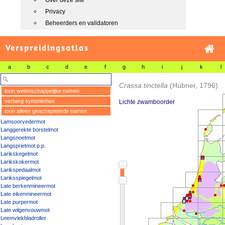
Over deze site
Privacy
Beheerders en validatoren
Verspreidingsatlas
a
b
c
d
e
f
g
h
i
j
k
l
Crassa tinctella
(Hübner, 1796)
toon wetenschappelijke namen
verberg synoniemen
Lichte zwamboorder
toon alleen geaccepteerde namen
Lamsoorvedermot
Langgerekte borstelmot
Langsnoetmot
Langsprietmot p.p.
Larikskegelmot
Larikskokermot
Larikspedaalmot
Lariksspiegelmot
Late berkenmineermot
Late eikenmineermot
Late purpermot
Late wilgenvouwmot
Leemvlekbladroller