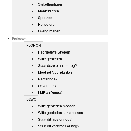
Stekelhuidigen
Manteldieren
Sponzen
Holtedieren
Overig marien
Projecten
FLORON
Het Nieuwe Strepen
Witte gebieden
Staat deze plant er nog?
Meetnet Muurplanten
Nectarindex
Oeverindex
LMF-a (Dunea)
BLWG
Witte gebieden mossen
Witte gebieden korstmossen
Staat dit mos er nog?
Staat dit korstmos er nog?