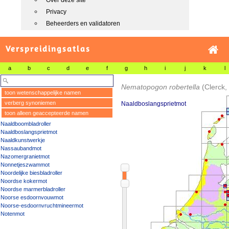
Over deze site
Privacy
Beheerders en validatoren
Verspreidingsatlas
a
b
c
d
e
f
g
h
i
j
k
l
Nematopogon robertella
(Clerck,
toon wetenschappelijke namen
verberg synoniemen
Naaldboslangsprietmot
toon alleen geaccepteerde namen
Naaldboombladroller
Naaldboslangsprietmot
Naaldkunstwerkje
Nassaubandmot
Nazomergranietmot
Nonnetjeszwammot
Noordelijke biesbladroller
Noordse kokermot
Noordse marmerbladroller
Noorse esdoornvouwmot
Noorse-esdoornvruchtmineermot
Notenmot