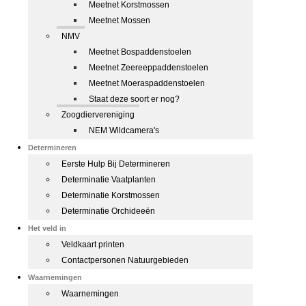
Meetnet Korstmossen
Meetnet Mossen
NMV
Meetnet Bospaddenstoelen
Meetnet Zeereeppaddenstoelen
Meetnet Moeraspaddenstoelen
Staat deze soort er nog?
Zoogdiervereniging
NEM Wildcamera's
Determineren
Eerste Hulp Bij Determineren
Determinatie Vaatplanten
Determinatie Korstmossen
Determinatie Orchideeën
Het veld in
Veldkaart printen
Contactpersonen Natuurgebieden
Waarnemingen
Waarnemingen