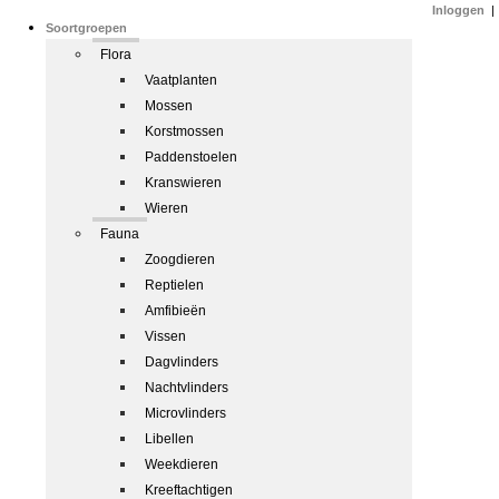
Inloggen
|
Soortgroepen
Flora
Vaatplanten
Mossen
Korstmossen
Paddenstoelen
Kranswieren
Wieren
Fauna
Zoogdieren
Reptielen
Amfibieën
Vissen
Dagvlinders
Nachtvlinders
Microvlinders
Libellen
Weekdieren
Kreeftachtigen