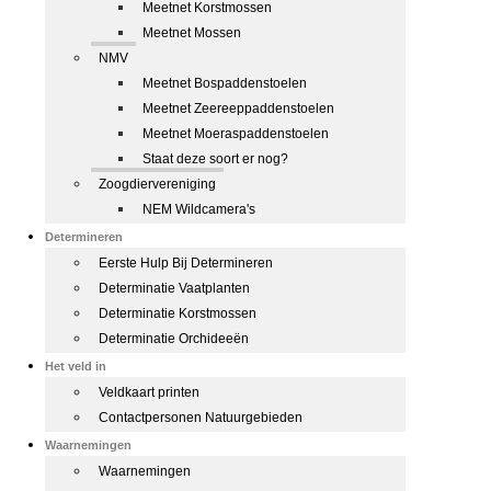
Meetnet Korstmossen
Meetnet Mossen
NMV
Meetnet Bospaddenstoelen
Meetnet Zeereeppaddenstoelen
Meetnet Moeraspaddenstoelen
Staat deze soort er nog?
Zoogdiervereniging
NEM Wildcamera's
Determineren
Eerste Hulp Bij Determineren
Determinatie Vaatplanten
Determinatie Korstmossen
Determinatie Orchideeën
Het veld in
Veldkaart printen
Contactpersonen Natuurgebieden
Waarnemingen
Waarnemingen