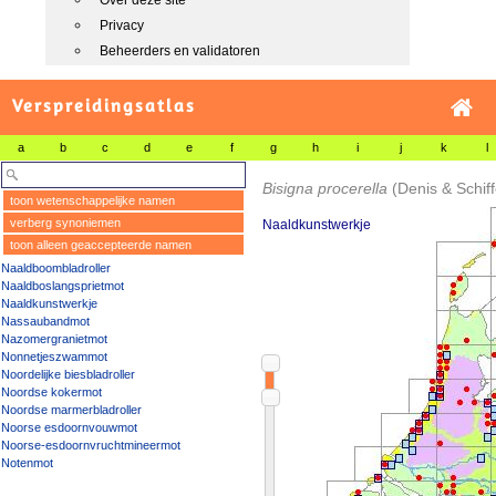
Over deze site
Privacy
Beheerders en validatoren
Verspreidingsatlas
a
b
c
d
e
f
g
h
i
j
k
l
Bisigna procerella
(Denis & Schif
toon wetenschappelijke namen
verberg synoniemen
Naaldkunstwerkje
toon alleen geaccepteerde namen
Naaldboombladroller
Naaldboslangsprietmot
Naaldkunstwerkje
Nassaubandmot
Nazomergranietmot
Nonnetjeszwammot
Noordelijke biesbladroller
Noordse kokermot
Noordse marmerbladroller
Noorse esdoornvouwmot
Noorse-esdoornvruchtmineermot
Notenmot