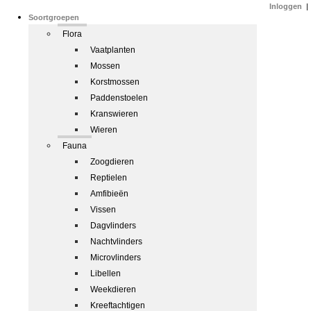
Inloggen
|
Soortgroepen
Flora
Vaatplanten
Mossen
Korstmossen
Paddenstoelen
Kranswieren
Wieren
Fauna
Zoogdieren
Reptielen
Amfibieën
Vissen
Dagvlinders
Nachtvlinders
Microvlinders
Libellen
Weekdieren
Kreeftachtigen