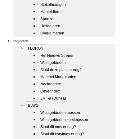
Stekelhuidigen
Manteldieren
Sponzen
Holtedieren
Overig marien
Projecten
FLORON
Het Nieuwe Strepen
Witte gebieden
Staat deze plant er nog?
Meetnet Muurplanten
Nectarindex
Oeverindex
LMF-a (Dunea)
BLWG
Witte gebieden mossen
Witte gebieden korstmossen
Staat dit mos er nog?
Staat dit korstmos er nog?