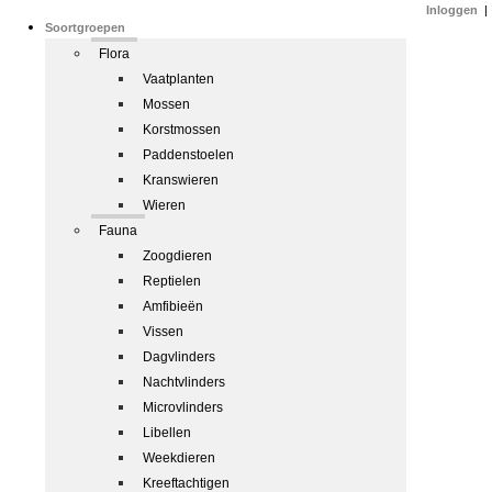
Inloggen
|
Soortgroepen
Flora
Vaatplanten
Mossen
Korstmossen
Paddenstoelen
Kranswieren
Wieren
Fauna
Zoogdieren
Reptielen
Amfibieën
Vissen
Dagvlinders
Nachtvlinders
Microvlinders
Libellen
Weekdieren
Kreeftachtigen