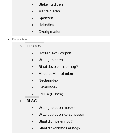
Stekelhuidigen
Manteldieren
Sponzen
Holtedieren
Overig marien
Projecten
FLORON
Het Nieuwe Strepen
Witte gebieden
Staat deze plant er nog?
Meetnet Muurplanten
Nectarindex
Oeverindex
LMF-a (Dunea)
BLWG
Witte gebieden mossen
Witte gebieden korstmossen
Staat dit mos er nog?
Staat dit korstmos er nog?