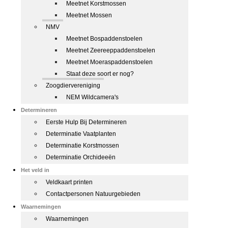
Meetnet Korstmossen
Meetnet Mossen
NMV
Meetnet Bospaddenstoelen
Meetnet Zeereeppaddenstoelen
Meetnet Moeraspaddenstoelen
Staat deze soort er nog?
Zoogdiervereniging
NEM Wildcamera's
Determineren
Eerste Hulp Bij Determineren
Determinatie Vaatplanten
Determinatie Korstmossen
Determinatie Orchideeën
Het veld in
Veldkaart printen
Contactpersonen Natuurgebieden
Waarnemingen
Waarnemingen