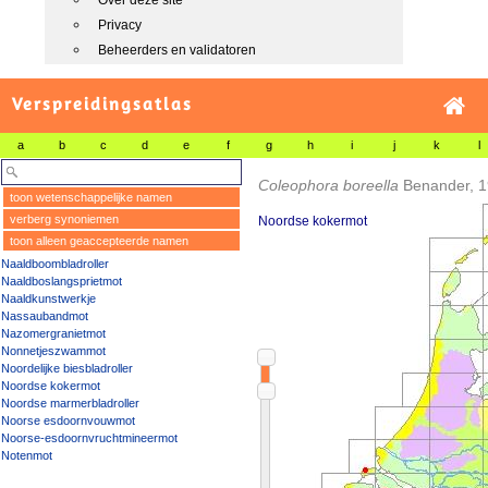
Over deze site
Privacy
Beheerders en validatoren
Verspreidingsatlas
a
b
c
d
e
f
g
h
i
j
k
l
Coleophora boreella
Benander, 
toon wetenschappelijke namen
verberg synoniemen
Noordse kokermot
toon alleen geaccepteerde namen
Naaldboombladroller
Naaldboslangsprietmot
Naaldkunstwerkje
Nassaubandmot
Nazomergranietmot
Nonnetjeszwammot
Noordelijke biesbladroller
Noordse kokermot
Noordse marmerbladroller
Noorse esdoornvouwmot
Noorse-esdoornvruchtmineermot
Notenmot