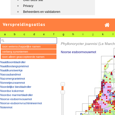
Over deze site
Privacy
Beheerders en validatoren
Verspreidingsatlas
a
b
c
d
e
f
g
h
i
j
k
l
Phyllonorycter joannisi
(Le March
toon wetenschappelijke namen
verberg synoniemen
Noorse esdoornvouwmot
toon alleen geaccepteerde namen
Naaldboombladroller
Naaldboslangsprietmot
Naaldkunstwerkje
Nassaubandmot
Nazomergranietmot
Nonnetjeszwammot
Noordelijke biesbladroller
Noordse kokermot
Noordse marmerbladroller
Noorse esdoornvouwmot
Noorse-esdoornvruchtmineermot
Notenmot