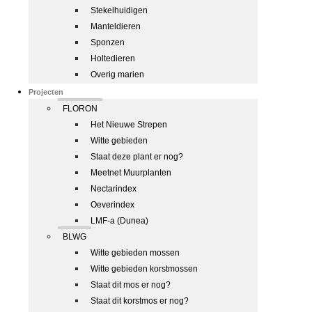
Stekelhuidigen
Manteldieren
Sponzen
Holtedieren
Overig marien
Projecten
FLORON
Het Nieuwe Strepen
Witte gebieden
Staat deze plant er nog?
Meetnet Muurplanten
Nectarindex
Oeverindex
LMF-a (Dunea)
BLWG
Witte gebieden mossen
Witte gebieden korstmossen
Staat dit mos er nog?
Staat dit korstmos er nog?