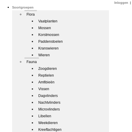
Inloggen
|
Soortgroepen
Flora
Vaatplanten
Mossen
Korstmossen
Paddenstoelen
Kranswieren
Wieren
Fauna
Zoogdieren
Reptielen
Amfibieën
Vissen
Dagvlinders
Nachtvlinders
Microvlinders
Libellen
Weekdieren
Kreeftachtigen