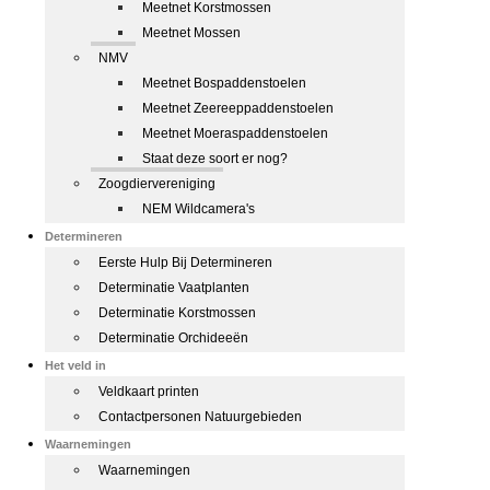
Meetnet Korstmossen
Meetnet Mossen
NMV
Meetnet Bospaddenstoelen
Meetnet Zeereeppaddenstoelen
Meetnet Moeraspaddenstoelen
Staat deze soort er nog?
Zoogdiervereniging
NEM Wildcamera's
Determineren
Eerste Hulp Bij Determineren
Determinatie Vaatplanten
Determinatie Korstmossen
Determinatie Orchideeën
Het veld in
Veldkaart printen
Contactpersonen Natuurgebieden
Waarnemingen
Waarnemingen