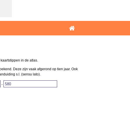
aartstippen in de atlas.
bekend. Deze zijn vaak afgerond op tien jaar. Ook
uiding s.l. (sensu lato).
-