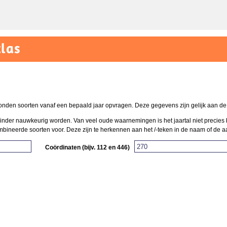
las
onden soorten vanaf een bepaald jaar opvragen. Deze gegevens zijn gelijk aan de k
t minder nauwkeurig worden. Van veel oude waarnemingen is het jaartal niet precies 
neerde soorten voor. Deze zijn te herkennen aan het /-teken in de naam of de aand
Coördinaten (bijv. 112 en 446)