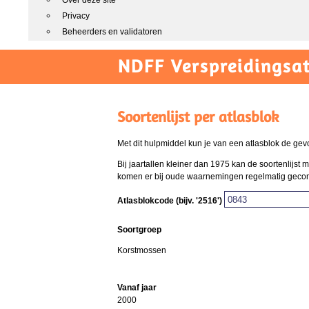
Over deze site
Privacy
Beheerders en validatoren
NDFF Verspreidingsat
Soortenlijst per atlasblok
Met dit hulpmiddel kun je van een atlasblok de gev
Bij jaartallen kleiner dan 1975 kan de soortenlijs
komen er bij oude waarnemingen regelmatig gecombi
Atlasblokcode (bijv. '2516')
Soortgroep
Korstmossen
Vanaf jaar
2000