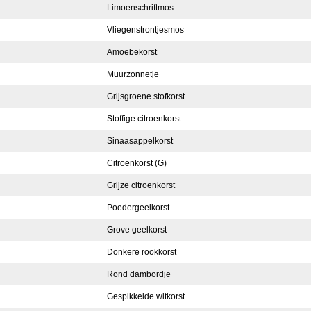
Limoenschriftmos
Vliegenstrontjesmos
Amoebekorst
Muurzonnetje
Grijsgroene stofkorst
Stoffige citroenkorst
Sinaasappelkorst
Citroenkorst (G)
Grijze citroenkorst
Poedergeelkorst
Grove geelkorst
Donkere rookkorst
Rond dambordje
Gespikkelde witkorst