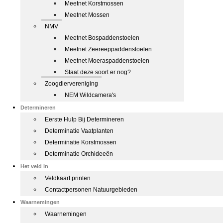
Meetnet Korstmossen
Meetnet Mossen
NMV
Meetnet Bospaddenstoelen
Meetnet Zeereeppaddenstoelen
Meetnet Moeraspaddenstoelen
Staat deze soort er nog?
Zoogdiervereniging
NEM Wildcamera's
Determineren
Eerste Hulp Bij Determineren
Determinatie Vaatplanten
Determinatie Korstmossen
Determinatie Orchideeën
Het veld in
Veldkaart printen
Contactpersonen Natuurgebieden
Waarnemingen
Waarnemingen