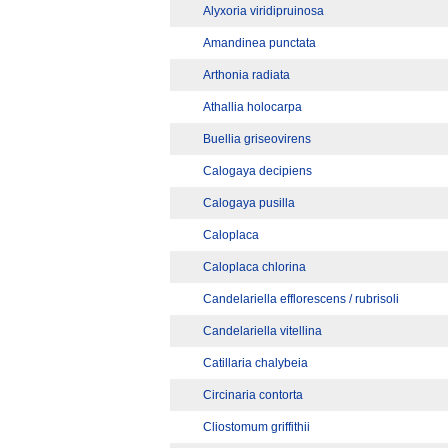
Alyxoria viridipruinosa
Amandinea punctata
Arthonia radiata
Athallia holocarpa
Buellia griseovirens
Calogaya decipiens
Calogaya pusilla
Caloplaca
Caloplaca chlorina
Candelariella efflorescens / rubrisoli
Candelariella vitellina
Catillaria chalybeia
Circinaria contorta
Cliostomum griffithii