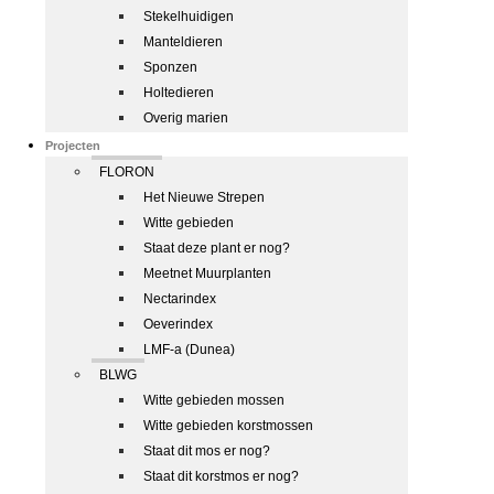
Stekelhuidigen
Manteldieren
Sponzen
Holtedieren
Overig marien
Projecten
FLORON
Het Nieuwe Strepen
Witte gebieden
Staat deze plant er nog?
Meetnet Muurplanten
Nectarindex
Oeverindex
LMF-a (Dunea)
BLWG
Witte gebieden mossen
Witte gebieden korstmossen
Staat dit mos er nog?
Staat dit korstmos er nog?