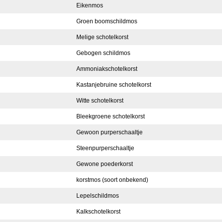
Eikenmos
Groen boomschildmos
Melige schotelkorst
Gebogen schildmos
Ammoniakschotelkorst
Kastanjebruine schotelkorst
Witte schotelkorst
Bleekgroene schotelkorst
Gewoon purperschaaltje
Steenpurperschaaltje
Gewone poederkorst
korstmos (soort onbekend)
Lepelschildmos
Kalkschotelkorst