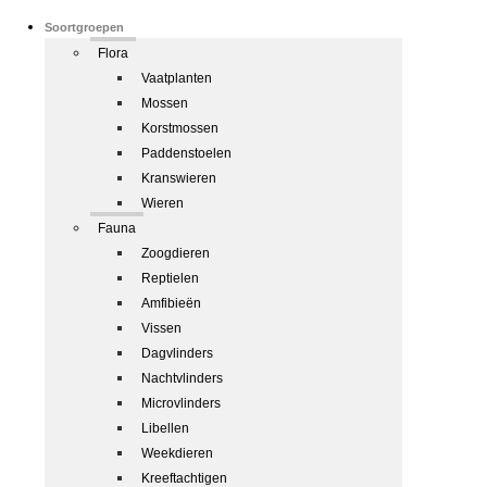
Soortgroepen
Flora
Vaatplanten
Mossen
Korstmossen
Paddenstoelen
Kranswieren
Wieren
Fauna
Zoogdieren
Reptielen
Amfibieën
Vissen
Dagvlinders
Nachtvlinders
Microvlinders
Libellen
Weekdieren
Kreeftachtigen