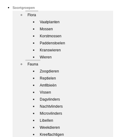
Soortgroepen
Flora
Vaatplanten
Mossen
Korstmossen
Paddenstoelen
Kranswieren
Wieren
Fauna
Zoogdieren
Reptielen
Amfibieën
Vissen
Dagvlinders
Nachtvlinders
Microvlinders
Libellen
Weekdieren
Kreeftachtigen