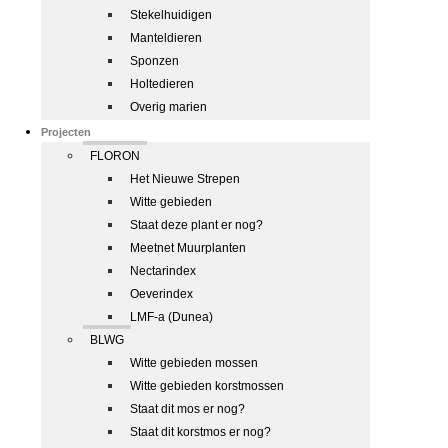
Stekelhuidigen
Manteldieren
Sponzen
Holtedieren
Overig marien
Projecten
FLORON
Het Nieuwe Strepen
Witte gebieden
Staat deze plant er nog?
Meetnet Muurplanten
Nectarindex
Oeverindex
LMF-a (Dunea)
BLWG
Witte gebieden mossen
Witte gebieden korstmossen
Staat dit mos er nog?
Staat dit korstmos er nog?