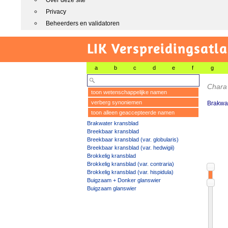
Over deze site
Privacy
Beheerders en validatoren
LIK Verspreidingsatl
a
b
c
d
e
f
g
Chara
toon wetenschappelijke namen
verberg synoniemen
Brakwat
toon alleen geaccepteerde namen
Brakwater kransblad
Breekbaar kransblad
Breekbaar kransblad (var. globularis)
Breekbaar kransblad (var. hedwigii)
Brokkelig kransblad
Brokkelig kransblad (var. contraria)
Brokkelig kransblad (var. hispidula)
Buigzaam + Donker glanswier
Buigzaam glanswier