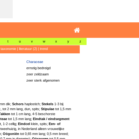
t
u
v
w
x
y
z
|
taxonomie
|
literatuur (2)
|
trend
Characeae
ernstig bedreigd
zeer zeldzaam
zeer sterk afgenomen
 mm dik;
Schors
haplostich;
Stekels
1-3 bij
jk, tot 2 mm lang, dun, spits;
Stipulae
tot 1,5 mm
Takken
tot 1 cm lang, 4-5 beschorste
cteae
tot 1,5 mm lang;
Eindtak / eindsegment
, 1-2 cellig;
Eindcel
klein, spits;
Een- of
d
tweehuizig, in Nederland alleen vrouwelijke
n;
Oögoniën
tot 0,65 mm lang; 0,5 mm breed;
t 0,7 mm in diameter);
Oösporen
tot 0,5 mm