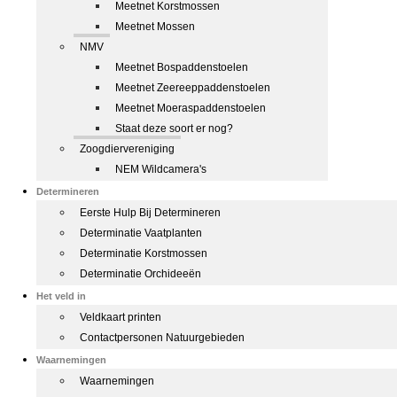
Meetnet Korstmossen
Meetnet Mossen
NMV
Meetnet Bospaddenstoelen
Meetnet Zeereeppaddenstoelen
Meetnet Moeraspaddenstoelen
Staat deze soort er nog?
Zoogdiervereniging
NEM Wildcamera's
Determineren
Eerste Hulp Bij Determineren
Determinatie Vaatplanten
Determinatie Korstmossen
Determinatie Orchideeën
Het veld in
Veldkaart printen
Contactpersonen Natuurgebieden
Waarnemingen
Waarnemingen