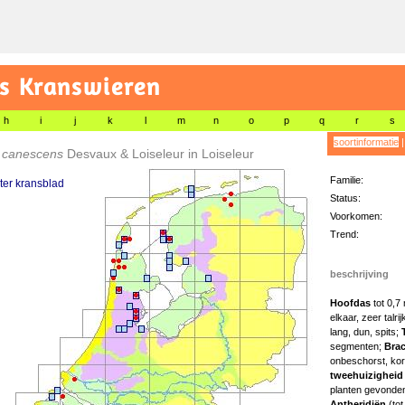
as Kranswieren
h
i
j
k
l
m
n
o
p
q
r
s
soortinformatie
 canescens
Desvaux & Loiseleur in Loiseleur
Familie:
er kransblad
Status:
Voorkomen:
Trend:
beschrijving
Hoofdas
tot 0,7
elkaar, zeer talri
lang, dun, spits;
segmenten;
Bra
onbeschorst, kort
tweehuizighei
planten gevonde
Antheridiën
(to