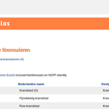
las
e Kranswieren
w.kranswieren.nl
)
 voor Excel)
inclusief familienaam en NDFF-identity.
Nederlandse naam
Deel
Kransblad (G)
Kran
Fijnstekelig kransblad
Kran
Ruw kransblad
Kran