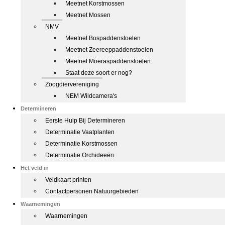
Meetnet Korstmossen
Meetnet Mossen
NMV
Meetnet Bospaddenstoelen
Meetnet Zeereeppaddenstoelen
Meetnet Moeraspaddenstoelen
Staat deze soort er nog?
Zoogdiervereniging
NEM Wildcamera's
Determineren
Eerste Hulp Bij Determineren
Determinatie Vaatplanten
Determinatie Korstmossen
Determinatie Orchideeën
Het veld in
Veldkaart printen
Contactpersonen Natuurgebieden
Waarnemingen
Waarnemingen