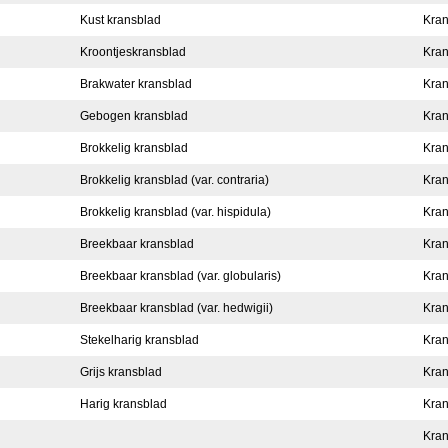
Kust kransblad
Kran
Kroontjeskransblad
Kran
Brakwater kransblad
Kran
Gebogen kransblad
Kran
Brokkelig kransblad
Kran
Brokkelig kransblad (var. contraria)
Kran
Brokkelig kransblad (var. hispidula)
Kran
Breekbaar kransblad
Kran
Breekbaar kransblad (var. globularis)
Kran
Breekbaar kransblad (var. hedwigii)
Kran
Stekelharig kransblad
Kran
Grijs kransblad
Kran
Harig kransblad
Kran
Kran