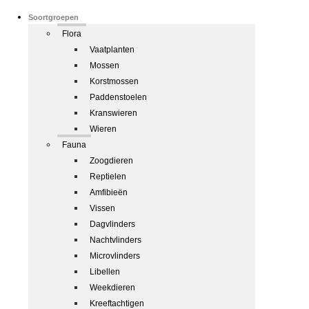
Soortgroepen
Flora
Vaatplanten
Mossen
Korstmossen
Paddenstoelen
Kranswieren
Wieren
Fauna
Zoogdieren
Reptielen
Amfibieën
Vissen
Dagvlinders
Nachtvlinders
Microvlinders
Libellen
Weekdieren
Kreeftachtigen