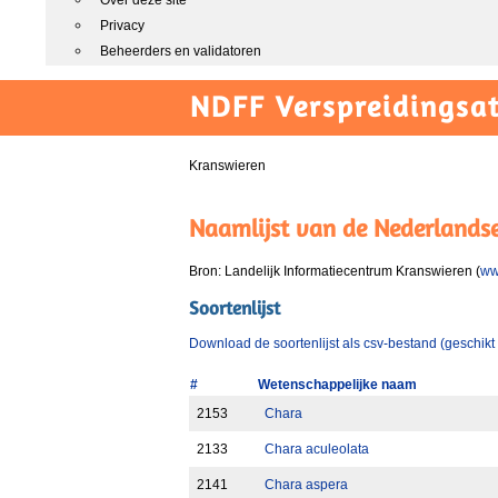
Over deze site
Privacy
Beheerders en validatoren
NDFF Verspreidingsat
Kranswieren
Naamlijst van de Nederlands
Bron: Landelijk Informatiecentrum Kranswieren (
ww
Soortenlijst
Download de soortenlijst als csv-bestand (geschikt
#
Wetenschappelijke naam
2153
Chara
2133
Chara aculeolata
2141
Chara aspera