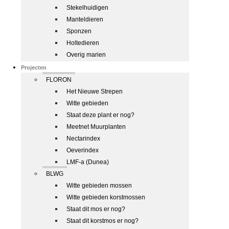
Stekelhuidigen
Manteldieren
Sponzen
Holtedieren
Overig marien
Projecten
FLORON
Het Nieuwe Strepen
Witte gebieden
Staat deze plant er nog?
Meetnet Muurplanten
Nectarindex
Oeverindex
LMF-a (Dunea)
BLWG
Witte gebieden mossen
Witte gebieden korstmossen
Staat dit mos er nog?
Staat dit korstmos er nog?