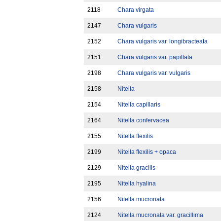
2118
Chara virgata
2147
Chara vulgaris
2152
Chara vulgaris var. longibracteata
2151
Chara vulgaris var. papillata
2198
Chara vulgaris var. vulgaris
2158
Nitella
2154
Nitella capillaris
2164
Nitella confervacea
2155
Nitella flexilis
2199
Nitella flexilis + opaca
2129
Nitella gracilis
2195
Nitella hyalina
2156
Nitella mucronata
2124
Nitella mucronata var. gracillima