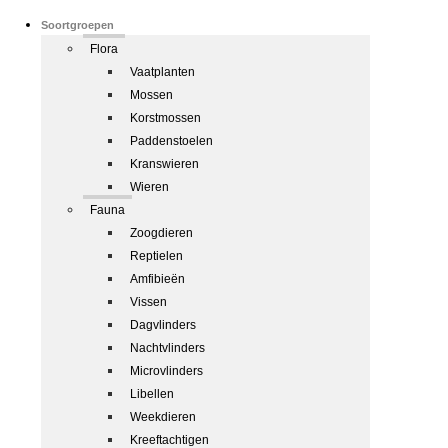
Soortgroepen
Flora
Vaatplanten
Mossen
Korstmossen
Paddenstoelen
Kranswieren
Wieren
Fauna
Zoogdieren
Reptielen
Amfibieën
Vissen
Dagvlinders
Nachtvlinders
Microvlinders
Libellen
Weekdieren
Kreeftachtigen