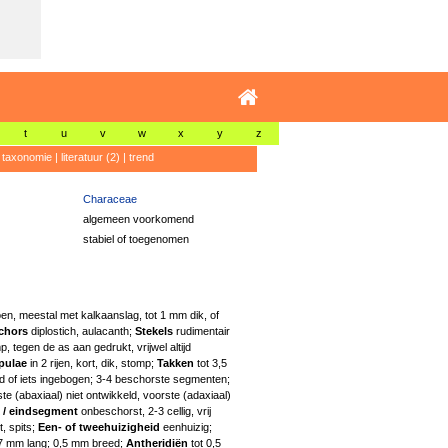
t
u
v
w
x
y
z
|
taxonomie
|
literatuur (2)
|
trend
Characeae
algemeen voorkomend
stabiel of toegenomen
oen, meestal met kalkaanslag, tot 1 mm dik, of
chors
diplostich, aulacanth;
Stekels
rudimentair
mp, tegen de as aan gedrukt, vrijwel altijd
ipulae
in 2 rijen, kort, dik, stomp;
Takken
tot 3,5
nd of iets ingebogen; 3-4 beschorste segmenten;
te (abaxiaal) niet ontwikkeld, voorste (adaxiaal)
 / eindsegment
onbeschorst, 2-3 cellig, vrij
t, spits;
Een- of tweehuizigheid
eenhuizig;
,7 mm lang; 0,5 mm breed;
Antheridiën
tot 0,5