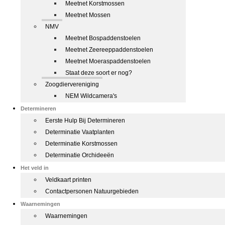
Meetnet Korstmossen
Meetnet Mossen
NMV
Meetnet Bospaddenstoelen
Meetnet Zeereeppaddenstoelen
Meetnet Moeraspaddenstoelen
Staat deze soort er nog?
Zoogdiervereniging
NEM Wildcamera's
Determineren
Eerste Hulp Bij Determineren
Determinatie Vaatplanten
Determinatie Korstmossen
Determinatie Orchideeën
Het veld in
Veldkaart printen
Contactpersonen Natuurgebieden
Waarnemingen
Waarnemingen