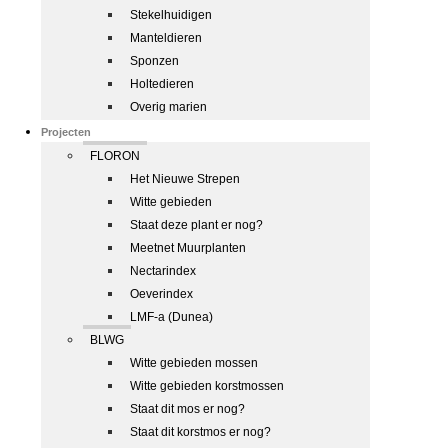
Stekelhuidigen
Manteldieren
Sponzen
Holtedieren
Overig marien
Projecten
FLORON
Het Nieuwe Strepen
Witte gebieden
Staat deze plant er nog?
Meetnet Muurplanten
Nectarindex
Oeverindex
LMF-a (Dunea)
BLWG
Witte gebieden mossen
Witte gebieden korstmossen
Staat dit mos er nog?
Staat dit korstmos er nog?