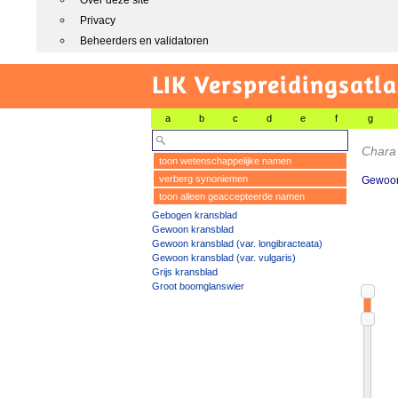
Over deze site
Privacy
Beheerders en validatoren
LIK Verspreidingsatl
a
b
c
d
e
f
g
Chara 
toon wetenschappelijke namen
verberg synoniemen
Gewoon 
toon alleen geaccepteerde namen
Gebogen kransblad
Gewoon kransblad
Gewoon kransblad (var. longibracteata)
Gewoon kransblad (var. vulgaris)
Grijs kransblad
Groot boomglanswier