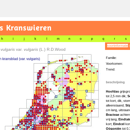
as Kranswieren
h
i
j
k
l
m
n
o
p
q
r
s
soortinformatie
vulgaris
var.
vulgaris
(L.) R.D.Wood
Familie:
kransblad (var. vulgaris)
Voorkomen:
Trend:
beschrijving
Hoofdas
grijsgr
tot 2,5 mm dik;
S
tot kort, dik, sto
alleenstaand;
St
cm lang, uitstaa
Bracteae
achters
vrij lang;
Eindtak
kort;
Eindcel
kor
Oögoniën
tot 0