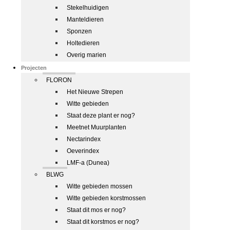
Stekelhuidigen
Manteldieren
Sponzen
Holtedieren
Overig marien
Projecten
FLORON
Het Nieuwe Strepen
Witte gebieden
Staat deze plant er nog?
Meetnet Muurplanten
Nectarindex
Oeverindex
LMF-a (Dunea)
BLWG
Witte gebieden mossen
Witte gebieden korstmossen
Staat dit mos er nog?
Staat dit korstmos er nog?