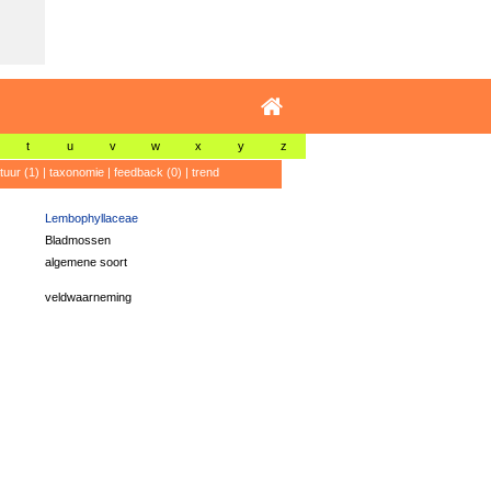
t
u
v
w
x
y
z
atuur (1)
|
taxonomie
|
feedback (0)
|
trend
Lembophyllaceae
Bladmossen
algemene soort
veldwaarneming