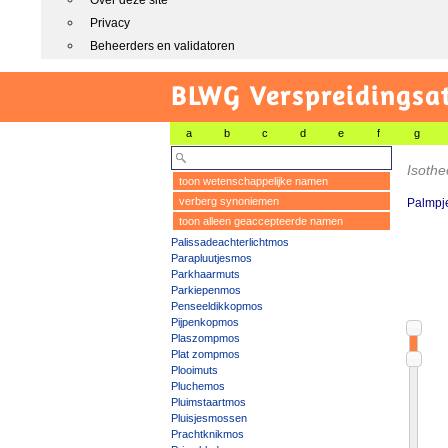
Over deze site
Privacy
Beheerders en validatoren
BLWG Verspreidingsa
a
b
c
d
e
f
g
Isoth
toon wetenschappelijke namen
verberg synoniemen
Palmpj
toon alleen geaccepteerde namen
Palissadeachterlichtmos
Parapluutjesmos
Parkhaarmuts
Parkiepenmos
Penseeldikkopmos
Pijpenkopmos
Plaszompmos
Plat zompmos
Plooimuts
Pluchemos
Pluimstaartmos
Pluisjesmossen
Prachtknikmos