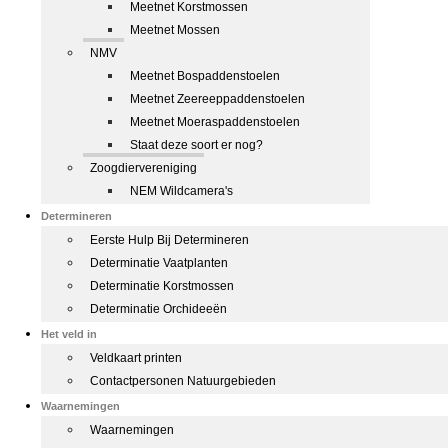
Meetnet Korstmossen
Meetnet Mossen
NMV
Meetnet Bospaddenstoelen
Meetnet Zeereeppaddenstoelen
Meetnet Moeraspaddenstoelen
Staat deze soort er nog?
Zoogdiervereniging
NEM Wildcamera's
Determineren
Eerste Hulp Bij Determineren
Determinatie Vaatplanten
Determinatie Korstmossen
Determinatie Orchideeën
Het veld in
Veldkaart printen
Contactpersonen Natuurgebieden
Waarnemingen
Waarnemingen