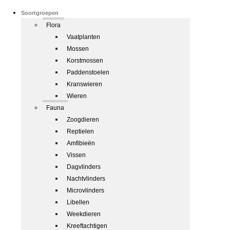
Soortgroepen
Flora
Vaatplanten
Mossen
Korstmossen
Paddenstoelen
Kranswieren
Wieren
Fauna
Zoogdieren
Reptielen
Amfibieën
Vissen
Dagvlinders
Nachtvlinders
Microvlinders
Libellen
Weekdieren
Kreeftachtigen