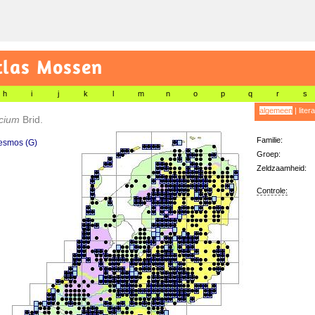
tlas Mossen
h
i
j
k
l
m
n
o
p
q
r
s
algemeen
|
liter
ecium
Brid.
Familie:
esmos (G)
Groep:
Zeldzaamheid:
Controle: