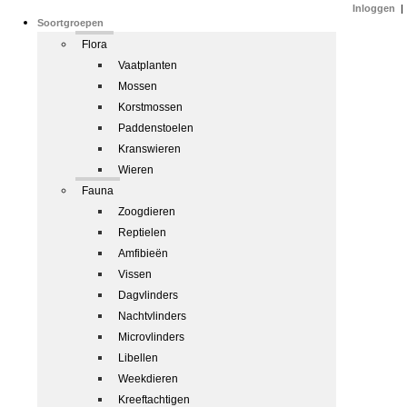
Inloggen
|
Soortgroepen
Flora
Vaatplanten
Mossen
Korstmossen
Paddenstoelen
Kranswieren
Wieren
Fauna
Zoogdieren
Reptielen
Amfibieën
Vissen
Dagvlinders
Nachtvlinders
Microvlinders
Libellen
Weekdieren
Kreeftachtigen