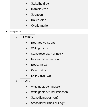
Stekelhuidigen
Manteldieren
Sponzen
Holtedieren
Overig marien
Projecten
FLORON
Het Nieuwe Strepen
Witte gebieden
Staat deze plant er nog?
Meetnet Muurplanten
Nectarindex
Oeverindex
LMF-a (Dunea)
BLWG
Witte gebieden mossen
Witte gebieden korstmossen
Staat dit mos er nog?
Staat dit korstmos er nog?