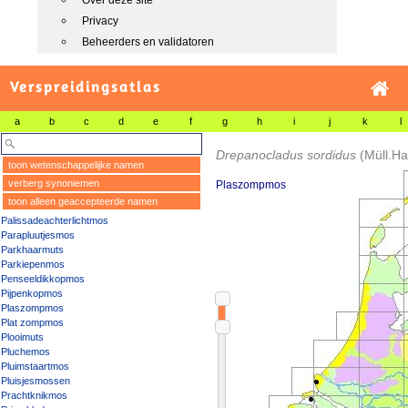
Over deze site
Privacy
Beheerders en validatoren
Verspreidingsatlas
a
b
c
d
e
f
g
h
i
j
k
l
Drepanocladus sordidus
(Müll.H
toon wetenschappelijke namen
verberg synoniemen
Plaszompmos
toon alleen geaccepteerde namen
Palissadeachterlichtmos
Parapluutjesmos
Parkhaarmuts
Parkiepenmos
Penseeldikkopmos
Pijpenkopmos
Plaszompmos
Plat zompmos
Plooimuts
Pluchemos
Pluimstaartmos
Pluisjesmossen
Prachtknikmos