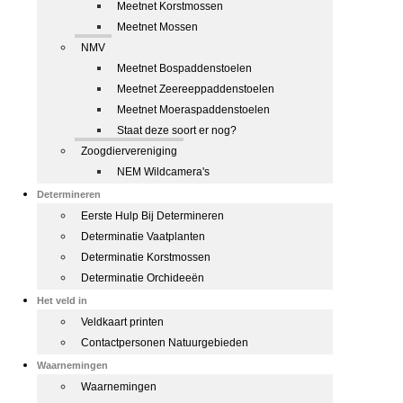
Meetnet Korstmossen
Meetnet Mossen
NMV
Meetnet Bospaddenstoelen
Meetnet Zeereeppaddenstoelen
Meetnet Moeraspaddenstoelen
Staat deze soort er nog?
Zoogdiervereniging
NEM Wildcamera's
Determineren
Eerste Hulp Bij Determineren
Determinatie Vaatplanten
Determinatie Korstmossen
Determinatie Orchideeën
Het veld in
Veldkaart printen
Contactpersonen Natuurgebieden
Waarnemingen
Waarnemingen