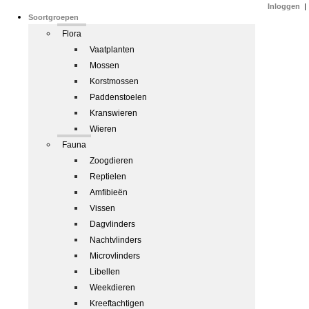
Inloggen
|
Soortgroepen
Flora
Vaatplanten
Mossen
Korstmossen
Paddenstoelen
Kranswieren
Wieren
Fauna
Zoogdieren
Reptielen
Amfibieën
Vissen
Dagvlinders
Nachtvlinders
Microvlinders
Libellen
Weekdieren
Kreeftachtigen