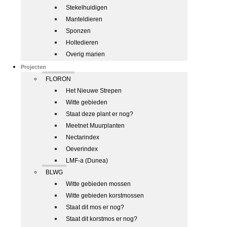
Stekelhuidigen
Manteldieren
Sponzen
Holtedieren
Overig marien
Projecten
FLORON
Het Nieuwe Strepen
Witte gebieden
Staat deze plant er nog?
Meetnet Muurplanten
Nectarindex
Oeverindex
LMF-a (Dunea)
BLWG
Witte gebieden mossen
Witte gebieden korstmossen
Staat dit mos er nog?
Staat dit korstmos er nog?