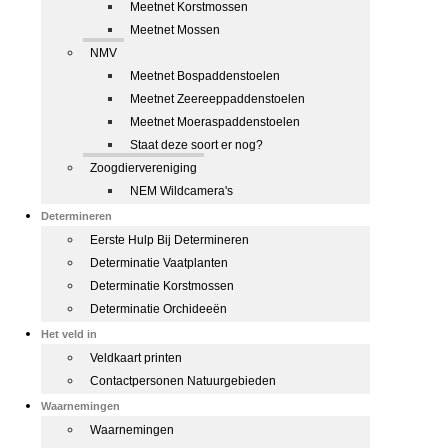
Meetnet Korstmossen
Meetnet Mossen
NMV
Meetnet Bospaddenstoelen
Meetnet Zeereeppaddenstoelen
Meetnet Moeraspaddenstoelen
Staat deze soort er nog?
Zoogdiervereniging
NEM Wildcamera's
Determineren
Eerste Hulp Bij Determineren
Determinatie Vaatplanten
Determinatie Korstmossen
Determinatie Orchideeën
Het veld in
Veldkaart printen
Contactpersonen Natuurgebieden
Waarnemingen
Waarnemingen