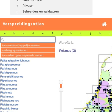
Over deze site
Privacy
Beheerders en validatoren
Verspreidingsatlas
a
b
c
d
e
f
g
h
i
j
k
l
Porella
L.
toon wetenschappelijke namen
verberg synoniemen
Pelsmos (G)
toon alleen geaccepteerde namen
Palissadeachterlichtmos
Parapluutjesmos
Parkhaarmuts
Parkiepenmos
Penseeldikkopmos
Pijpenkopmos
Plaszompmos
Plat zompmos
Plooimuts
Pluchemos
Pluimstaartmos
Pluisjesmossen
Prachtknikmos