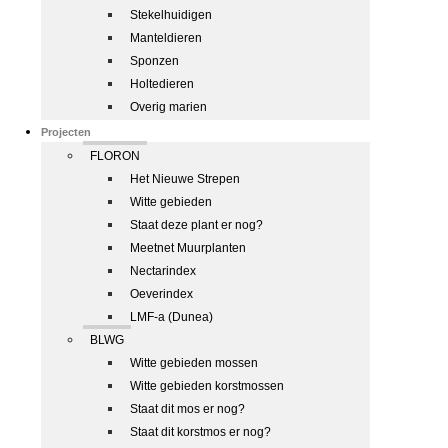
Stekelhuidigen
Manteldieren
Sponzen
Holtedieren
Overig marien
Projecten
FLORON
Het Nieuwe Strepen
Witte gebieden
Staat deze plant er nog?
Meetnet Muurplanten
Nectarindex
Oeverindex
LMF-a (Dunea)
BLWG
Witte gebieden mossen
Witte gebieden korstmossen
Staat dit mos er nog?
Staat dit korstmos er nog?