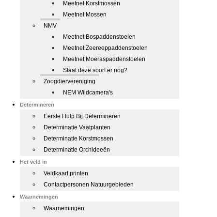
Meetnet Korstmossen
Meetnet Mossen
NMV
Meetnet Bospaddenstoelen
Meetnet Zeereeppaddenstoelen
Meetnet Moeraspaddenstoelen
Staat deze soort er nog?
Zoogdiervereniging
NEM Wildcamera's
Determineren
Eerste Hulp Bij Determineren
Determinatie Vaatplanten
Determinatie Korstmossen
Determinatie Orchideeën
Het veld in
Veldkaart printen
Contactpersonen Natuurgebieden
Waarnemingen
Waarnemingen