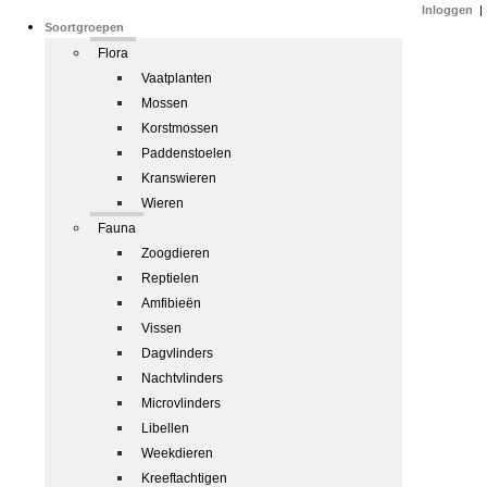
Inloggen
|
Soortgroepen
Flora
Vaatplanten
Mossen
Korstmossen
Paddenstoelen
Kranswieren
Wieren
Fauna
Zoogdieren
Reptielen
Amfibieën
Vissen
Dagvlinders
Nachtvlinders
Microvlinders
Libellen
Weekdieren
Kreeftachtigen