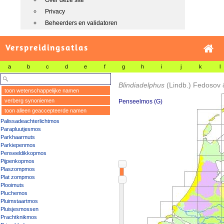
Over deze site
Privacy
Beheerders en validatoren
Verspreidingsatlas
a
b
c
d
e
f
g
h
i
j
k
l
Blindiadelphus
(Lindb.) Fedosov 
toon wetenschappelijke namen
verberg synoniemen
Penseelmos (G)
toon alleen geaccepteerde namen
Palissadeachterlichtmos
Parapluutjesmos
Parkhaarmuts
Parkiepenmos
Penseeldikkopmos
Pijpenkopmos
Plaszompmos
Plat zompmos
Plooimuts
Pluchemos
Pluimstaartmos
Pluisjesmossen
Prachtknikmos