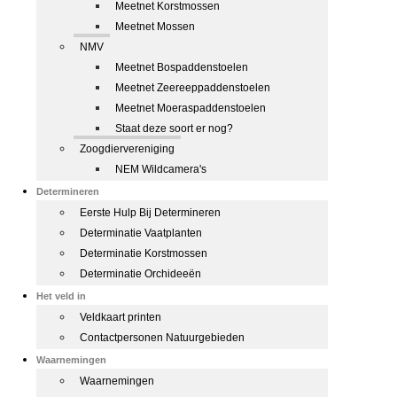
Meetnet Korstmossen
Meetnet Mossen
NMV
Meetnet Bospaddenstoelen
Meetnet Zeereeppaddenstoelen
Meetnet Moeraspaddenstoelen
Staat deze soort er nog?
Zoogdiervereniging
NEM Wildcamera's
Determineren
Eerste Hulp Bij Determineren
Determinatie Vaatplanten
Determinatie Korstmossen
Determinatie Orchideeën
Het veld in
Veldkaart printen
Contactpersonen Natuurgebieden
Waarnemingen
Waarnemingen