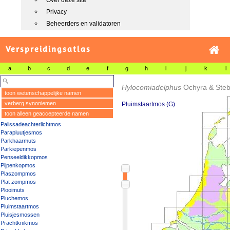
Over deze site
Privacy
Beheerders en validatoren
Verspreidingsatlas
a
b
c
d
e
f
g
h
i
j
k
l
Hylocomiadelphus
Ochyra & Steb
toon wetenschappelijke namen
verberg synoniemen
Pluimstaartmos (G)
toon alleen geaccepteerde namen
Palissadeachterlichtmos
Parapluutjesmos
Parkhaarmuts
Parkiepenmos
Penseeldikkopmos
Pijpenkopmos
Plaszompmos
Plat zompmos
Plooimuts
Pluchemos
Pluimstaartmos
Pluisjesmossen
Prachtknikmos