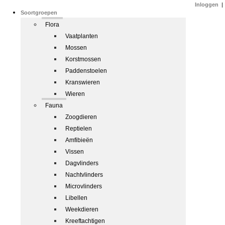
Inloggen
|
Soortgroepen
Flora
Vaatplanten
Mossen
Korstmossen
Paddenstoelen
Kranswieren
Wieren
Fauna
Zoogdieren
Reptielen
Amfibieën
Vissen
Dagvlinders
Nachtvlinders
Microvlinders
Libellen
Weekdieren
Kreeftachtigen