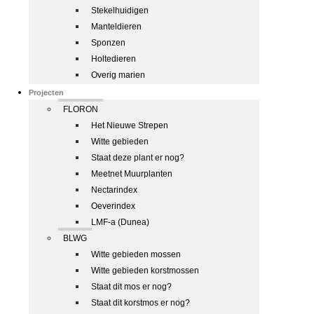
Stekelhuidigen
Manteldieren
Sponzen
Holtedieren
Overig marien
Projecten
FLORON
Het Nieuwe Strepen
Witte gebieden
Staat deze plant er nog?
Meetnet Muurplanten
Nectarindex
Oeverindex
LMF-a (Dunea)
BLWG
Witte gebieden mossen
Witte gebieden korstmossen
Staat dit mos er nog?
Staat dit korstmos er nog?