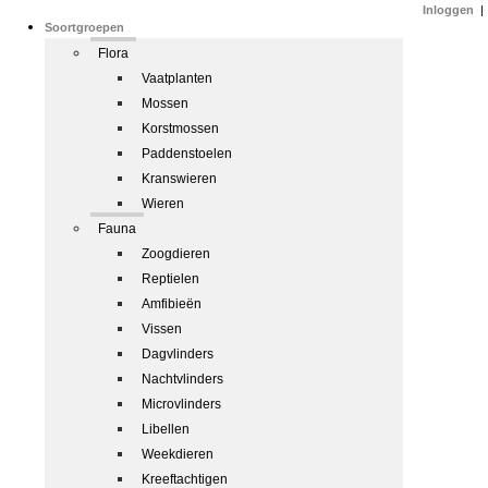
Inloggen
|
Soortgroepen
Flora
Vaatplanten
Mossen
Korstmossen
Paddenstoelen
Kranswieren
Wieren
Fauna
Zoogdieren
Reptielen
Amfibieën
Vissen
Dagvlinders
Nachtvlinders
Microvlinders
Libellen
Weekdieren
Kreeftachtigen