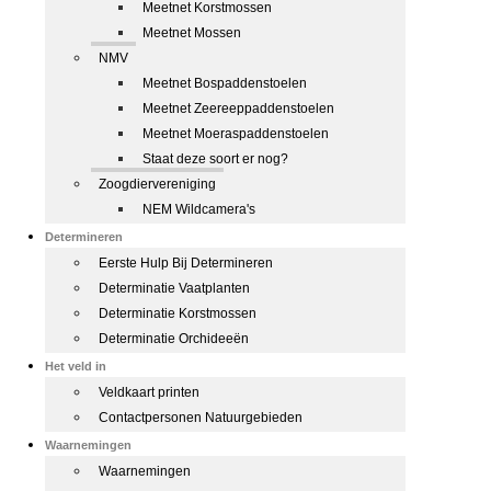
Meetnet Korstmossen
Meetnet Mossen
NMV
Meetnet Bospaddenstoelen
Meetnet Zeereeppaddenstoelen
Meetnet Moeraspaddenstoelen
Staat deze soort er nog?
Zoogdiervereniging
NEM Wildcamera's
Determineren
Eerste Hulp Bij Determineren
Determinatie Vaatplanten
Determinatie Korstmossen
Determinatie Orchideeën
Het veld in
Veldkaart printen
Contactpersonen Natuurgebieden
Waarnemingen
Waarnemingen