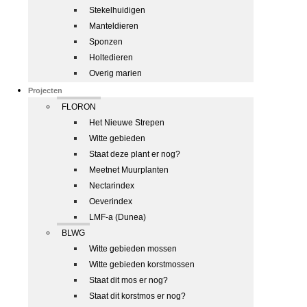
Stekelhuidigen
Manteldieren
Sponzen
Holtedieren
Overig marien
Projecten
FLORON
Het Nieuwe Strepen
Witte gebieden
Staat deze plant er nog?
Meetnet Muurplanten
Nectarindex
Oeverindex
LMF-a (Dunea)
BLWG
Witte gebieden mossen
Witte gebieden korstmossen
Staat dit mos er nog?
Staat dit korstmos er nog?