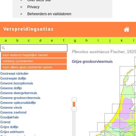
Over deze site
Privacy
Beheerders en validatoren
Verspreidingsatlas
a
b
c
d
e
f
g
h
i
j
k
l
Plecotus austriacus
Fischer, 182
toon wetenschappelijke namen
verberg synoniemen
Grijze grootoorvleermuis
toon alleen geaccepteerde namen
Gestreept stinkdier
Gestreepte dolfijn
Gewone bosspitsmuis
Gewone dolfijn
Gewone dwergvleermuis
Gewone grootoorvleermuis
Gewone spitssnuitdolfijn
Gewone vinvis
Gewone zeehond
Goudjakhals
Griend
Grijze dolfijn
Grijze eekhoorn