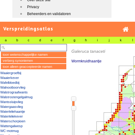
Over deze site
Privacy
Beheerders en validatoren
Verspreidingsatlas
a
b
c
d
e
f
g
h
i
j
k
l
Galeruca tanaceti
toon wetenschappelijke namen
verberg synoniemen
Wormkruidhaantje
toon alleen geaccepteerde namen
Waaiergroefbij
Waaierkever
Wafelbloedbij
Walnootboorvlieg
Walstrograafwants
Walstrostengelgalmug
Wantssluipvlieg
Watergaasvlieg
Waterleliehaantje
Waterleliekever
Waterschorpioen
Wattengalwesp
WC-motmug