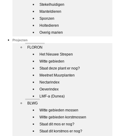
Stekelhuidigen
Manteldieren
Sponzen
Holtedieren
Overig marien
Projecten
FLORON
Het Nieuwe Strepen
Witte gebieden
Staat deze plant er nog?
Meetnet Muurplanten
Nectarindex
Oeverindex
LMF-a (Dunea)
BLWG
Witte gebieden mossen
Witte gebieden korstmossen
Staat dit mos er nog?
Staat dit korstmos er nog?