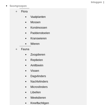
Inloggen
|
Soortgroepen
Flora
Vaatplanten
Mossen
Korstmossen
Paddenstoelen
Kranswieren
Wieren
Fauna
Zoogdieren
Reptielen
Amfibieën
Vissen
Dagvlinders
Nachtvlinders
Microvlinders
Libellen
Weekdieren
Kreeftachtigen