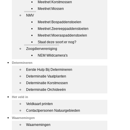
Meetnet Korstmossen
Meetnet Mossen
NMV
Meetnet Bospaddenstoelen
Meetnet Zeereeppaddenstoelen
Meetnet Moeraspaddenstoelen
Staat deze soort er nog?
Zoogdiervereniging
NEM Wildcamera's
Determineren
Eerste Hulp Bij Determineren
Determinatie Vaatplanten
Determinatie Korstmossen
Determinatie Orchideeën
Het veld in
Veldkaart printen
Contactpersonen Natuurgebieden
Waarnemingen
Waarnemingen