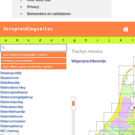
Over deze site
Privacy
Beheerders en validatoren
Verspreidingsatlas
a
b
c
d
e
f
g
h
i
j
k
l
Trachys minutus
toon wetenschappelijke namen
verberg synoniemen
Wilgenprachtkevertje
toon alleen geaccepteerde namen
Waaiergroefbij
Waaierkever
Wafelbloedbij
Walnootboorvlieg
Walstrograafwants
Walstrostengelgalmug
Wantssluipvlieg
Watergaasvlieg
Waterleliehaantje
Waterleliekever
Waterschorpioen
Wattengalwesp
WC-motmug