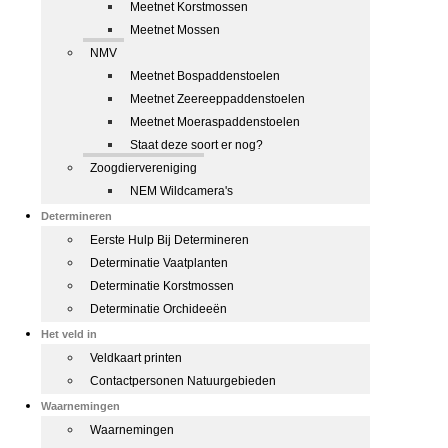
Meetnet Korstmossen
Meetnet Mossen
NMV
Meetnet Bospaddenstoelen
Meetnet Zeereeppaddenstoelen
Meetnet Moeraspaddenstoelen
Staat deze soort er nog?
Zoogdiervereniging
NEM Wildcamera's
Determineren
Eerste Hulp Bij Determineren
Determinatie Vaatplanten
Determinatie Korstmossen
Determinatie Orchideeën
Het veld in
Veldkaart printen
Contactpersonen Natuurgebieden
Waarnemingen
Waarnemingen