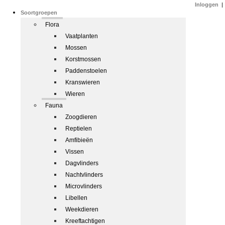
Inloggen
|
Soortgroepen
Flora
Vaatplanten
Mossen
Korstmossen
Paddenstoelen
Kranswieren
Wieren
Fauna
Zoogdieren
Reptielen
Amfibieën
Vissen
Dagvlinders
Nachtvlinders
Microvlinders
Libellen
Weekdieren
Kreeftachtigen