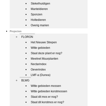
Stekelhuidigen
Manteldieren
Sponzen
Holtedieren
Overig marien
Projecten
FLORON
Het Nieuwe Strepen
Witte gebieden
Staat deze plant er nog?
Meetnet Muurplanten
Nectarindex
Oeverindex
LMF-a (Dunea)
BLWG
Witte gebieden mossen
Witte gebieden korstmossen
Staat dit mos er nog?
Staat dit korstmos er nog?