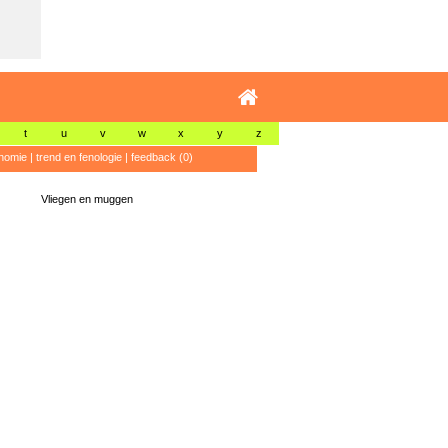
t
u
v
w
x
y
z
nomie
|
trend en fenologie
|
feedback (0)
Vliegen en muggen