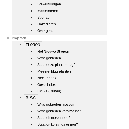
Stekelhuidigen
Manteldieren
Sponzen
Holtedieren
Overig marien
Projecten
FLORON
Het Nieuwe Strepen
Witte gebieden
Staat deze plant er nog?
Meetnet Muurplanten
Nectarindex
Oeverindex
LMF-a (Dunea)
BLWG
Witte gebieden mossen
Witte gebieden korstmossen
Staat dit mos er nog?
Staat dit korstmos er nog?