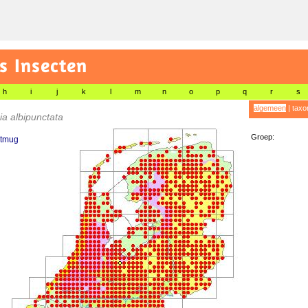
s Insecten
h
i
j
k
l
m
n
o
p
q
r
s
algemeen
|
taxo
a albipunctata
Groep:
tmug