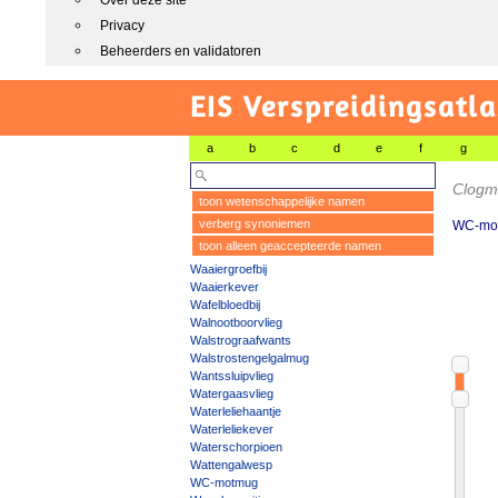
Over deze site
Privacy
Beheerders en validatoren
EIS Verspreidingsatla
a
b
c
d
e
f
g
Clogmi
toon wetenschappelijke namen
verberg synoniemen
WC-mo
toon alleen geaccepteerde namen
Waaiergroefbij
Waaierkever
Wafelbloedbij
Walnootboorvlieg
Walstrograafwants
Walstrostengelgalmug
Wantssluipvlieg
Watergaasvlieg
Waterleliehaantje
Waterleliekever
Waterschorpioen
Wattengalwesp
WC-motmug