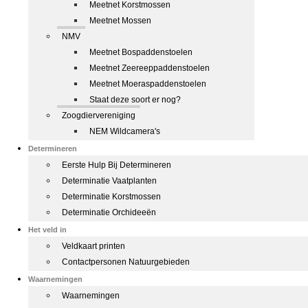
Meetnet Korstmossen
Meetnet Mossen
NMV
Meetnet Bospaddenstoelen
Meetnet Zeereeppaddenstoelen
Meetnet Moeraspaddenstoelen
Staat deze soort er nog?
Zoogdiervereniging
NEM Wildcamera's
Determineren
Eerste Hulp Bij Determineren
Determinatie Vaatplanten
Determinatie Korstmossen
Determinatie Orchideeën
Het veld in
Veldkaart printen
Contactpersonen Natuurgebieden
Waarnemingen
Waarnemingen