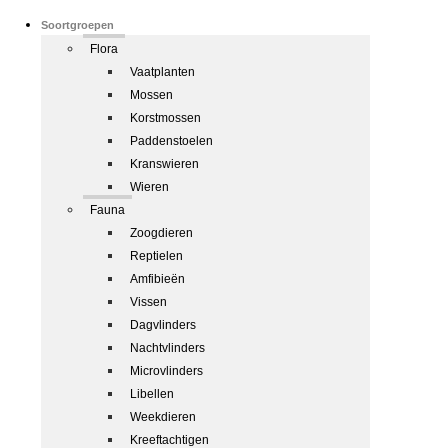
Soortgroepen
Flora
Vaatplanten
Mossen
Korstmossen
Paddenstoelen
Kranswieren
Wieren
Fauna
Zoogdieren
Reptielen
Amfibieën
Vissen
Dagvlinders
Nachtvlinders
Microvlinders
Libellen
Weekdieren
Kreeftachtigen