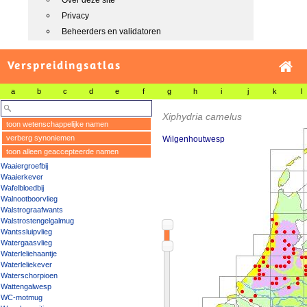
Over deze site
Privacy
Beheerders en validatoren
Verspreidingsatlas
a
b
c
d
e
f
g
h
i
j
k
l
Xiphydria camelus
toon wetenschappelijke namen
verberg synoniemen
Wilgenhoutwesp
toon alleen geaccepteerde namen
Waaiergroefbij
Waaierkever
Wafelbloedbij
Walnootboorvlieg
Walstrograafwants
Walstrostengelgalmug
Wantssluipvlieg
Watergaasvlieg
Waterleliehaantje
Waterleliekever
Waterschorpioen
Wattengalwesp
WC-motmug