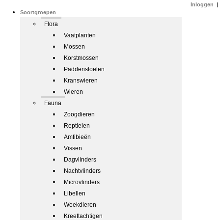
Inloggen
|
Soortgroepen
Flora
Vaatplanten
Mossen
Korstmossen
Paddenstoelen
Kranswieren
Wieren
Fauna
Zoogdieren
Reptielen
Amfibieën
Vissen
Dagvlinders
Nachtvlinders
Microvlinders
Libellen
Weekdieren
Kreeftachtigen