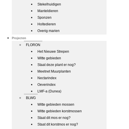
Stekelhuidigen
Manteldieren
Sponzen
Holtedieren
Overig marien
Projecten
FLORON
Het Nieuwe Strepen
Witte gebieden
Staat deze plant er nog?
Meetnet Muurplanten
Nectarindex
Oeverindex
LMF-a (Dunea)
BLWG
Witte gebieden mossen
Witte gebieden korstmossen
Staat dit mos er nog?
Staat dit korstmos er nog?