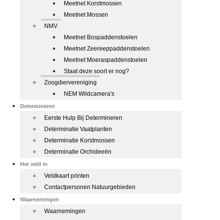
Meetnet Korstmossen
Meetnet Mossen
NMV
Meetnet Bospaddenstoelen
Meetnet Zeereeppaddenstoelen
Meetnet Moeraspaddenstoelen
Staat deze soort er nog?
Zoogdiervereniging
NEM Wildcamera's
Determineren
Eerste Hulp Bij Determineren
Determinatie Vaatplanten
Determinatie Korstmossen
Determinatie Orchideeën
Het veld in
Veldkaart printen
Contactpersonen Natuurgebieden
Waarnemingen
Waarnemingen