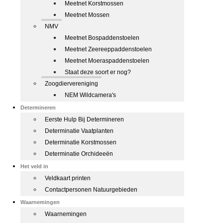
Meetnet Korstmossen
Meetnet Mossen
NMV
Meetnet Bospaddenstoelen
Meetnet Zeereeppaddenstoelen
Meetnet Moeraspaddenstoelen
Staat deze soort er nog?
Zoogdiervereniging
NEM Wildcamera's
Determineren
Eerste Hulp Bij Determineren
Determinatie Vaatplanten
Determinatie Korstmossen
Determinatie Orchideeën
Het veld in
Veldkaart printen
Contactpersonen Natuurgebieden
Waarnemingen
Waarnemingen