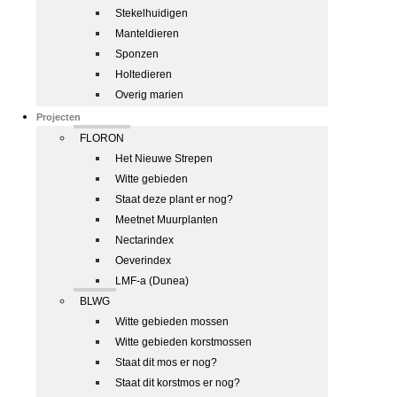
Stekelhuidigen
Manteldieren
Sponzen
Holtedieren
Overig marien
Projecten
FLORON
Het Nieuwe Strepen
Witte gebieden
Staat deze plant er nog?
Meetnet Muurplanten
Nectarindex
Oeverindex
LMF-a (Dunea)
BLWG
Witte gebieden mossen
Witte gebieden korstmossen
Staat dit mos er nog?
Staat dit korstmos er nog?