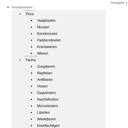
Inloggen
|
Soortgroepen
Flora
Vaatplanten
Mossen
Korstmossen
Paddenstoelen
Kranswieren
Wieren
Fauna
Zoogdieren
Reptielen
Amfibieën
Vissen
Dagvlinders
Nachtvlinders
Microvlinders
Libellen
Weekdieren
Kreeftachtigen