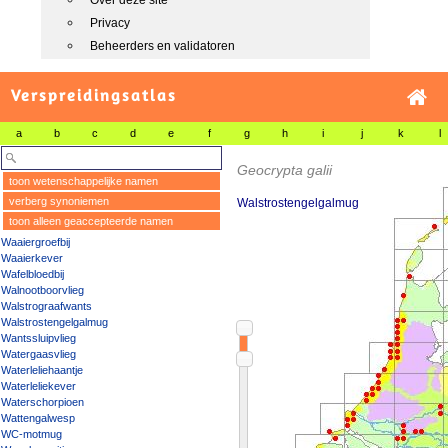
Over deze site
Privacy
Beheerders en validatoren
Verspreidingsatlas
a
b
c
d
e
f
g
h
i
j
k
l
Geocrypta galii
toon wetenschappelijke namen
verberg synoniemen
Walstrostengelgalmug
toon alleen geaccepteerde namen
Waaiergroefbij
Waaierkever
Wafelbloedbij
Walnootboorvlieg
Walstrograafwants
Walstrostengelgalmug
Wantssluipvlieg
Watergaasvlieg
Waterleliehaantje
Waterleliekever
Waterschorpioen
Wattengalwesp
WC-motmug