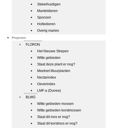
Stekelhuidigen
Manteldieren
Sponzen
Holtedieren
Overig marien
Projecten
FLORON
Het Nieuwe Strepen
Witte gebieden
Staat deze plant er nog?
Meetnet Muurplanten
Nectarindex
Oeverindex
LMF-a (Dunea)
BLWG
Witte gebieden mossen
Witte gebieden korstmossen
Staat dit mos er nog?
Staat dit korstmos er nog?