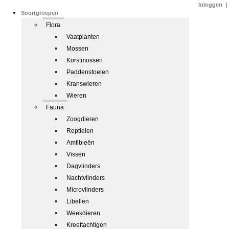
Inloggen
|
Soortgroepen
Flora
Vaatplanten
Mossen
Korstmossen
Paddenstoelen
Kranswieren
Wieren
Fauna
Zoogdieren
Reptielen
Amfibieën
Vissen
Dagvlinders
Nachtvlinders
Microvlinders
Libellen
Weekdieren
Kreeftachtigen