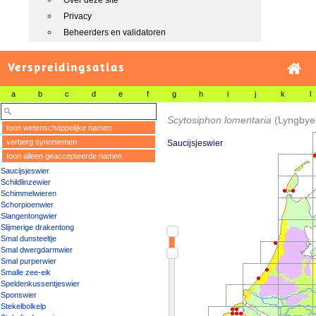
Over deze site
Privacy
Beheerders en validatoren
Verspreidingsatlas
a
b
c
d
e
f
g
h
i
j
k
l
Scytosiphon lomentaria
(Lyngbye
toon wetenschappelijke namen
verberg synoniemen
Saucijsjeswier
toon alleen geaccepteerde namen
Saucijsjeswier
Schildlinzewier
Schimmelwieren
Schorpioenwier
Slangentongwier
Slijmerige drakentong
Smal dunsteeltje
Smal dwergdarmwier
Smal purperwier
Smalle zee-eik
Speldenkussentjeswier
Sponswier
Stekelbolkelp