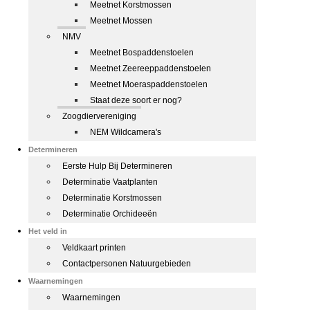
Meetnet Korstmossen
Meetnet Mossen
NMV
Meetnet Bospaddenstoelen
Meetnet Zeereeppaddenstoelen
Meetnet Moeraspaddenstoelen
Staat deze soort er nog?
Zoogdiervereniging
NEM Wildcamera's
Determineren
Eerste Hulp Bij Determineren
Determinatie Vaatplanten
Determinatie Korstmossen
Determinatie Orchideeën
Het veld in
Veldkaart printen
Contactpersonen Natuurgebieden
Waarnemingen
Waarnemingen