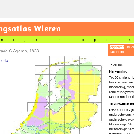
gsatlas Wieren
h
i
j
k
l
m
n
o
p
q
r
s
algemeen
|
bele
igida
C.Agardh, 1823
taxonomie
zeesla
Typering:
Herkenning
Tot 30 cm lang. Li
basis en wat zach
bladvormig, maar
rond of langwerpi
tanden rondom de
Te verwarren me
Ulva
-soorten zijn
onderscheiden. M
onderscheid wor
bladvormige
Ulv
buisvormige
Ulv
Enteromorpha
vo