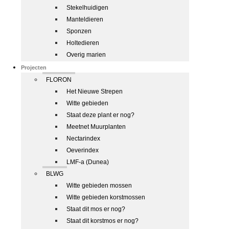
Stekelhuidigen
Manteldieren
Sponzen
Holtedieren
Overig marien
Projecten
FLORON
Het Nieuwe Strepen
Witte gebieden
Staat deze plant er nog?
Meetnet Muurplanten
Nectarindex
Oeverindex
LMF-a (Dunea)
BLWG
Witte gebieden mossen
Witte gebieden korstmossen
Staat dit mos er nog?
Staat dit korstmos er nog?