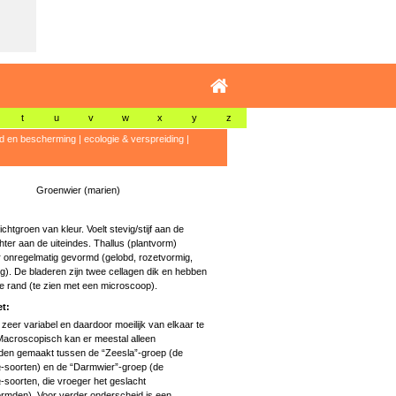
t
u
v
w
x
y
z
id en bescherming
|
ecologie & verspreiding
|
Groenwier (marien)
chtgroen van kleur. Voelt stevig/stijf aan de
ter aan de uiteindes. Thallus (plantvorm)
 onregelmatig gevormd (gelobd, rozetvormig,
g). De bladeren zijn twee cellagen dik en hebben
 rand (te zien met een microscoop).
t:
 zeer variabel en daardoor moeilijk van elkaar te
acroscopisch kan er meestal alleen
den gemaakt tussen de “Zeesla”-groep (de
a
-soorten) en de “Darmwier”-groep (de
a
-soorten, die vroeger het geslacht
rmden). Voor verder onderscheid is een