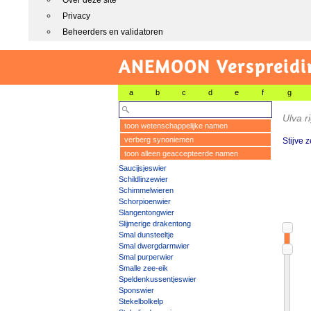
Over deze site
Privacy
Beheerders en validatoren
ANEMOON Verspreidin
a
b
c
d
e
f
g
Ulva r
toon wetenschappelijke namen
verberg synoniemen
Stijve 
toon alleen geaccepteerde namen
Saucijsjeswier
Schildlinzewier
Schimmelwieren
Schorpioenwier
Slangentongwier
Slijmerige drakentong
Smal dunsteeltje
Smal dwergdarmwier
Smal purperwier
Smalle zee-eik
Speldenkussentjeswier
Sponswier
Stekelbolkelp