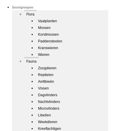
Soortgroepen
Flora
Vaatplanten
Mossen
Korstmossen
Paddenstoelen
Kranswieren
Wieren
Fauna
Zoogdieren
Reptielen
Amfibieën
Vissen
Dagvlinders
Nachtvlinders
Microvlinders
Libellen
Weekdieren
Kreeftachtigen