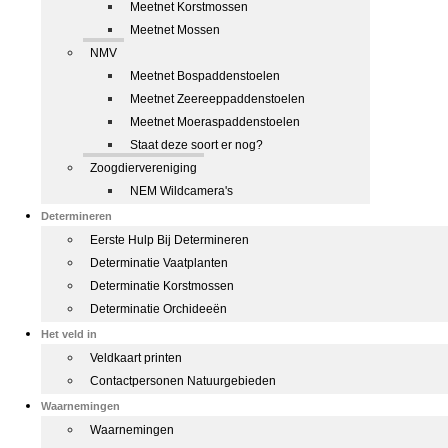
Meetnet Korstmossen
Meetnet Mossen
NMV
Meetnet Bospaddenstoelen
Meetnet Zeereeppaddenstoelen
Meetnet Moeraspaddenstoelen
Staat deze soort er nog?
Zoogdiervereniging
NEM Wildcamera's
Determineren
Eerste Hulp Bij Determineren
Determinatie Vaatplanten
Determinatie Korstmossen
Determinatie Orchideeën
Het veld in
Veldkaart printen
Contactpersonen Natuurgebieden
Waarnemingen
Waarnemingen