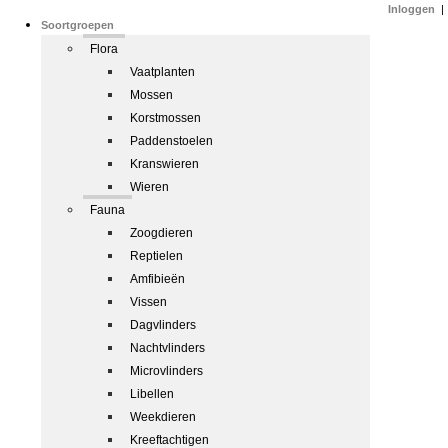
Inloggen
|
Soortgroepen
Flora
Vaatplanten
Mossen
Korstmossen
Paddenstoelen
Kranswieren
Wieren
Fauna
Zoogdieren
Reptielen
Amfibieën
Vissen
Dagvlinders
Nachtvlinders
Microvlinders
Libellen
Weekdieren
Kreeftachtigen