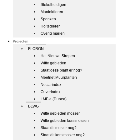
Stekelhuidigen
Manteldieren
Sponzen
Holtedieren
Overig marien
Projecten
FLORON
Het Nieuwe Strepen
Witte gebieden
Staat deze plant er nog?
Meetnet Muurplanten
Nectarindex
Oeverindex
LMF-a (Dunea)
BLWG
Witte gebieden mossen
Witte gebieden korstmossen
Staat dit mos er nog?
Staat dit korstmos er nog?