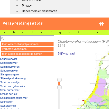
Over deze site
Privacy
Beheerders en validatoren
Verspreidingsatlas
a
b
c
d
e
f
g
h
i
j
k
l
Chaetomorpha melagonium
(F.W
toon wetenschappelijke namen
1845
verberg synoniemen
Stijf visdraad
toon alleen geaccepteerde namen
Saucijsjeswier
Schildlinzewier
Schimmelwieren
Schorpioenwier
Slangentongwier
Slijmerige drakentong
Smal dunsteeltje
Smal dwergdarmwier
Smal purperwier
Smalle zee-eik
Speldenkussentjeswier
Sponswier
Stekelbolkelp