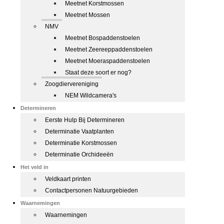
Meetnet Korstmossen
Meetnet Mossen
NMV
Meetnet Bospaddenstoelen
Meetnet Zeereeppaddenstoelen
Meetnet Moeraspaddenstoelen
Staat deze soort er nog?
Zoogdiervereniging
NEM Wildcamera's
Determineren
Eerste Hulp Bij Determineren
Determinatie Vaatplanten
Determinatie Korstmossen
Determinatie Orchideeën
Het veld in
Veldkaart printen
Contactpersonen Natuurgebieden
Waarnemingen
Waarnemingen