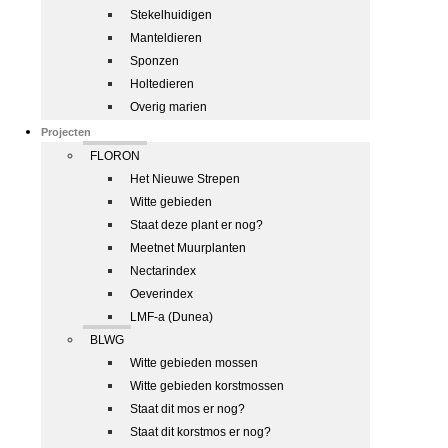
Stekelhuidigen
Manteldieren
Sponzen
Holtedieren
Overig marien
Projecten
FLORON
Het Nieuwe Strepen
Witte gebieden
Staat deze plant er nog?
Meetnet Muurplanten
Nectarindex
Oeverindex
LMF-a (Dunea)
BLWG
Witte gebieden mossen
Witte gebieden korstmossen
Staat dit mos er nog?
Staat dit korstmos er nog?