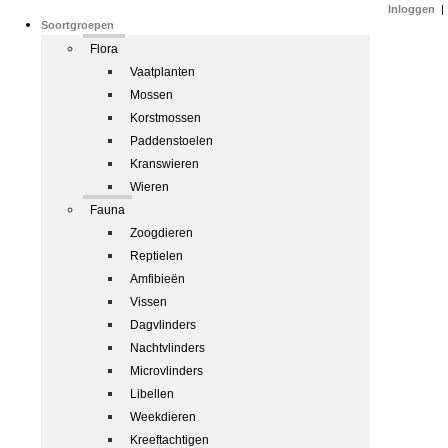
Inloggen
|
Soortgroepen
Flora
Vaatplanten
Mossen
Korstmossen
Paddenstoelen
Kranswieren
Wieren
Fauna
Zoogdieren
Reptielen
Amfibieën
Vissen
Dagvlinders
Nachtvlinders
Microvlinders
Libellen
Weekdieren
Kreeftachtigen