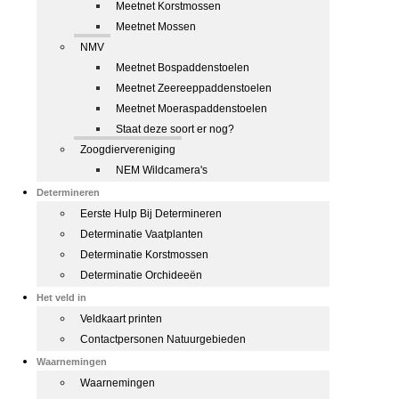
Meetnet Korstmossen
Meetnet Mossen
NMV
Meetnet Bospaddenstoelen
Meetnet Zeereeppaddenstoelen
Meetnet Moeraspaddenstoelen
Staat deze soort er nog?
Zoogdiervereniging
NEM Wildcamera's
Determineren
Eerste Hulp Bij Determineren
Determinatie Vaatplanten
Determinatie Korstmossen
Determinatie Orchideeën
Het veld in
Veldkaart printen
Contactpersonen Natuurgebieden
Waarnemingen
Waarnemingen