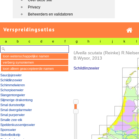
Over deze site
Privacy
Beheerders en validatoren
Verspreidingsatlas
a
b
c
d
e
f
g
h
i
j
k
l
Ulvella scutata
(Reinke) R.Nielsen
toon wetenschappelijke namen
B.Wysor, 2013
verberg synoniemen
Schildlinzewier
toon alleen geaccepteerde namen
Saucijsjeswier
Schildlinzewier
Schimmelwieren
Schorpioenwier
Slangentongwier
Slijmerige drakentong
Smal dunsteeltje
Smal dwergdarmwier
Smal purperwier
Smalle zee-eik
Speldenkussentjeswier
Sponswier
Stekelbolkelp