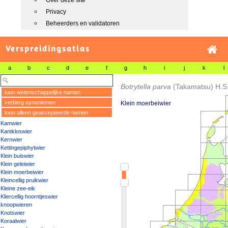
Over deze site
Privacy
Beheerders en validatoren
Verspreidingsatlas
a
b
c
d
e
f
g
h
i
j
k
l
Botrytella parva
(Takamatsu) H.S
toon wetenschappelijke namen
verberg synoniemen
Klein moerbeiwier
toon alleen geaccepteerde namen
Kamwier
Kantkloswier
Kernwier
Kettingepiphytwier
Klein buiswier
Klein geleiwier
Klein moerbeiwier
Kleincellig pruikwier
Kleine zee-eik
Kliercellig hoorntjeswier
knoopwieren
Knotswier
Koraalwier