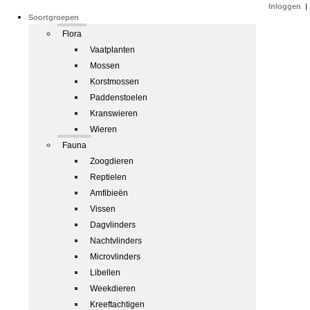
Inloggen
|
Soortgroepen
Flora
Vaatplanten
Mossen
Korstmossen
Paddenstoelen
Kranswieren
Wieren
Fauna
Zoogdieren
Reptielen
Amfibieën
Vissen
Dagvlinders
Nachtvlinders
Microvlinders
Libellen
Weekdieren
Kreeftachtigen