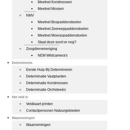
Meetnet Korstmossen
Meetnet Mossen
NMV
Meetnet Bospaddenstoelen
Meetnet Zeereeppaddenstoelen
Meetnet Moeraspaddenstoelen
Staat deze soort er nog?
Zoogdiervereniging
NEM Wildcamera's
Determineren
Eerste Hulp Bij Determineren
Determinatie Vaatplanten
Determinatie Korstmossen
Determinatie Orchideeën
Het veld in
Veldkaart printen
Contactpersonen Natuurgebieden
Waarnemingen
Waarnemingen