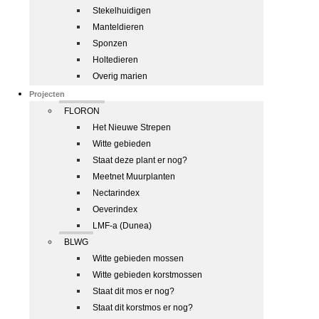
Stekelhuidigen
Manteldieren
Sponzen
Holtedieren
Overig marien
Projecten
FLORON
Het Nieuwe Strepen
Witte gebieden
Staat deze plant er nog?
Meetnet Muurplanten
Nectarindex
Oeverindex
LMF-a (Dunea)
BLWG
Witte gebieden mossen
Witte gebieden korstmossen
Staat dit mos er nog?
Staat dit korstmos er nog?