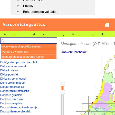
Over deze site
Privacy
Beheerders en validatoren
Verspreidingsatlas
a
b
c
d
e
f
g
h
i
j
k
l
Merdigera obscura
(O.F. Müller, 
toon wetenschappelijke namen
verberg synoniemen
Donkere torenslak
toon alleen geaccepteerde namen
Dichtgestreepte artemisschelp
Dikke erwtenmossel
Dikke korfslak
Dikke poelslak
Dikke stroommossel
Doffe erwtenmossel
Donau-moerasslak
Donkerbruin rotstolletje
Donkere glimslak
Donkere torenslak
Donkere wegslak
Doorschijnend spiraalhorentje
Doorschijnende glasslak