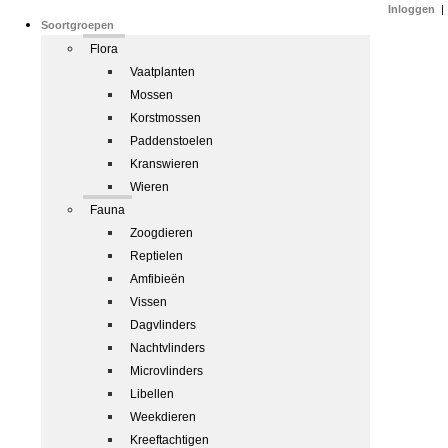
Inloggen
|
Soortgroepen
Flora
Vaatplanten
Mossen
Korstmossen
Paddenstoelen
Kranswieren
Wieren
Fauna
Zoogdieren
Reptielen
Amfibieën
Vissen
Dagvlinders
Nachtvlinders
Microvlinders
Libellen
Weekdieren
Kreeftachtigen