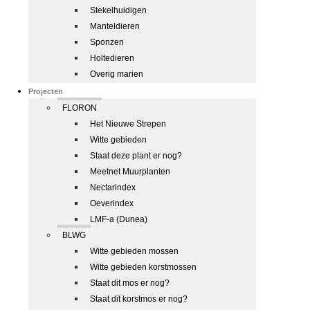
Stekelhuidigen
Manteldieren
Sponzen
Holtedieren
Overig marien
Projecten
FLORON
Het Nieuwe Strepen
Witte gebieden
Staat deze plant er nog?
Meetnet Muurplanten
Nectarindex
Oeverindex
LMF-a (Dunea)
BLWG
Witte gebieden mossen
Witte gebieden korstmossen
Staat dit mos er nog?
Staat dit korstmos er nog?