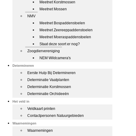
Meetnet Korstmossen
Meetnet Mossen
NMV
Meetnet Bospaddenstoelen
Meetnet Zeereeppaddenstoelen
Meetnet Moeraspaddenstoelen
Staat deze soort er nog?
Zoogdiervereniging
NEM Wildcamera's
Determineren
Eerste Hulp Bij Determineren
Determinatie Vaatplanten
Determinatie Korstmossen
Determinatie Orchideeën
Het veld in
Veldkaart printen
Contactpersonen Natuurgebieden
Waarnemingen
Waarnemingen