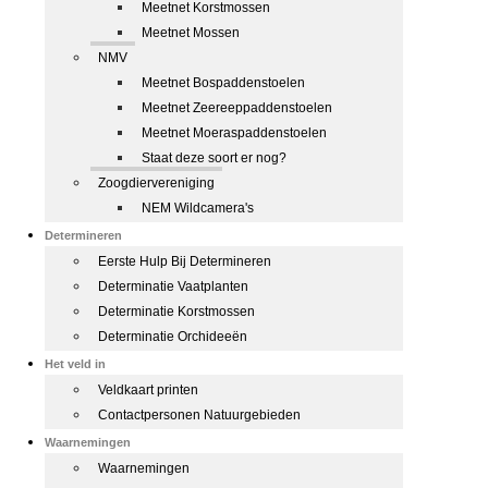
Meetnet Korstmossen
Meetnet Mossen
NMV
Meetnet Bospaddenstoelen
Meetnet Zeereeppaddenstoelen
Meetnet Moeraspaddenstoelen
Staat deze soort er nog?
Zoogdiervereniging
NEM Wildcamera's
Determineren
Eerste Hulp Bij Determineren
Determinatie Vaatplanten
Determinatie Korstmossen
Determinatie Orchideeën
Het veld in
Veldkaart printen
Contactpersonen Natuurgebieden
Waarnemingen
Waarnemingen