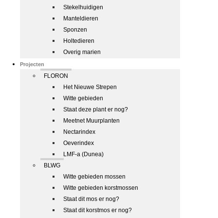
Stekelhuidigen
Manteldieren
Sponzen
Holtedieren
Overig marien
Projecten
FLORON
Het Nieuwe Strepen
Witte gebieden
Staat deze plant er nog?
Meetnet Muurplanten
Nectarindex
Oeverindex
LMF-a (Dunea)
BLWG
Witte gebieden mossen
Witte gebieden korstmossen
Staat dit mos er nog?
Staat dit korstmos er nog?