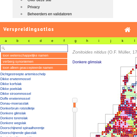
Over deze site
Privacy
Beheerders en validatoren
Verspreidingsatlas
a
b
c
d
e
f
g
h
i
j
k
l
Zonitoides nitidus
(O.F. Müller, 1
toon wetenschappelijke namen
verberg synoniemen
Donkere glimslak
toon alleen geaccepteerde namen
Dichtgestreepte artemisschelp
Dikke erwtenmossel
Dikke korfslak
Dikke poelslak
Dikke stroommossel
Doffe erwtenmossel
Donau-moerasslak
Donkerbruin rotstolletje
Donkere glimslak
Donkere torenslak
Donkere wegslak
Doorschijnend spiraalhorentje
Doorschijnende glasslak