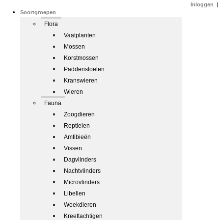
Inloggen
|
Soortgroepen
Flora
Vaatplanten
Mossen
Korstmossen
Paddenstoelen
Kranswieren
Wieren
Fauna
Zoogdieren
Reptielen
Amfibieën
Vissen
Dagvlinders
Nachtvlinders
Microvlinders
Libellen
Weekdieren
Kreeftachtigen