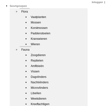
Inloggen
|
Soortgroepen
Flora
Vaatplanten
Mossen
Korstmossen
Paddenstoelen
Kranswieren
Wieren
Fauna
Zoogdieren
Reptielen
Amfibieën
Vissen
Dagvlinders
Nachtvlinders
Microvlinders
Libellen
Weekdieren
Kreeftachtigen