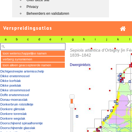
Over deze site
Privacy
Beheerders en validatoren
Verspreidingsatlas
a
b
c
d
e
f
g
h
i
j
k
l
Sepiola atlantica
d'Orbigny [in Fé
toon wetenschappelijke namen
1839–1842
verberg synoniemen
Dwerginktvis
toon alleen geaccepteerde namen
Dichtgestreepte artemisschelp
Dikke erwtenmossel
Dikke korfslak
Dikke poelslak
Dikke stroommossel
Doffe erwtenmossel
Donau-moerasslak
Donkerbruin rotstolletje
Donkere glimslak
Donkere torenslak
Donkere wegslak
Doorschijnend spiraalhorentje
Doorschijnende glasslak