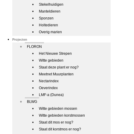
Stekelhuidigen
Manteldieren
Sponzen
Holtedieren
Overig marien
Projecten
FLORON
Het Nieuwe Strepen
Witte gebieden
Staat deze plant er nog?
Meetnet Muurplanten
Nectarindex
Oeverindex
LMF-a (Dunea)
BLWG
Witte gebieden mossen
Witte gebieden korstmossen
Staat dit mos er nog?
Staat dit korstmos er nog?