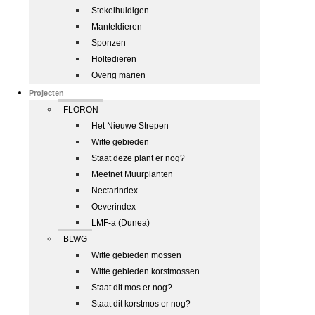
Stekelhuidigen
Manteldieren
Sponzen
Holtedieren
Overig marien
Projecten
FLORON
Het Nieuwe Strepen
Witte gebieden
Staat deze plant er nog?
Meetnet Muurplanten
Nectarindex
Oeverindex
LMF-a (Dunea)
BLWG
Witte gebieden mossen
Witte gebieden korstmossen
Staat dit mos er nog?
Staat dit korstmos er nog?