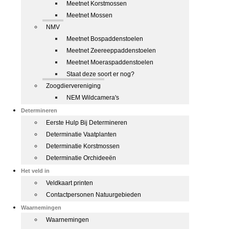
Meetnet Korstmossen
Meetnet Mossen
NMV
Meetnet Bospaddenstoelen
Meetnet Zeereeppaddenstoelen
Meetnet Moeraspaddenstoelen
Staat deze soort er nog?
Zoogdiervereniging
NEM Wildcamera's
Determineren
Eerste Hulp Bij Determineren
Determinatie Vaatplanten
Determinatie Korstmossen
Determinatie Orchideeën
Het veld in
Veldkaart printen
Contactpersonen Natuurgebieden
Waarnemingen
Waarnemingen