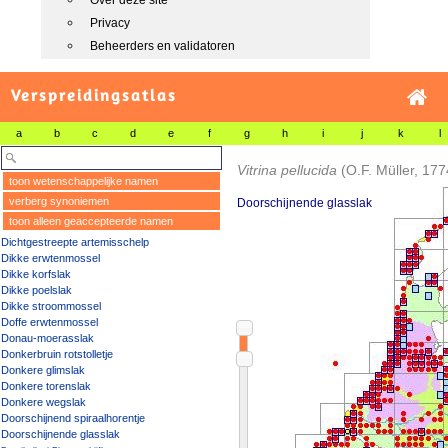
Over deze site
Privacy
Beheerders en validatoren
Verspreidingsatlas
a
b
c
d
e
f
g
h
i
j
k
l
Vitrina pellucida
(O.F. Müller, 177
toon wetenschappelijke namen
verberg synoniemen
Doorschijnende glasslak
toon alleen geaccepteerde namen
Dichtgestreepte artemisschelp
Dikke erwtenmossel
Dikke korfslak
Dikke poelslak
Dikke stroommossel
Doffe erwtenmossel
Donau-moerasslak
Donkerbruin rotstolletje
Donkere glimslak
Donkere torenslak
Donkere wegslak
Doorschijnend spiraalhorentje
Doorschijnende glasslak