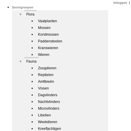
Inloggen
|
Soortgroepen
Flora
Vaatplanten
Mossen
Korstmossen
Paddenstoelen
Kranswieren
Wieren
Fauna
Zoogdieren
Reptielen
Amfibieën
Vissen
Dagvlinders
Nachtvlinders
Microvlinders
Libellen
Weekdieren
Kreeftachtigen