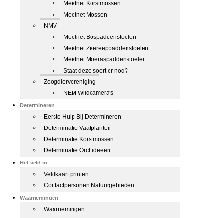
Meetnet Korstmossen
Meetnet Mossen
NMV
Meetnet Bospaddenstoelen
Meetnet Zeereeppaddenstoelen
Meetnet Moeraspaddenstoelen
Staat deze soort er nog?
Zoogdiervereniging
NEM Wildcamera's
Determineren
Eerste Hulp Bij Determineren
Determinatie Vaatplanten
Determinatie Korstmossen
Determinatie Orchideeën
Het veld in
Veldkaart printen
Contactpersonen Natuurgebieden
Waarnemingen
Waarnemingen