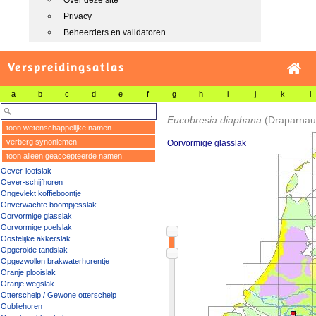
Over deze site
Privacy
Beheerders en validatoren
Verspreidingsatlas
a
b
c
d
e
f
g
h
i
j
k
l
Eucobresia diaphana
(Draparnau
toon wetenschappelijke namen
verberg synoniemen
Oorvormige glasslak
toon alleen geaccepteerde namen
Oever-loofslak
Oever-schijfhoren
Ongevlekt koffieboontje
Onverwachte boompjesslak
Oorvormige glasslak
Oorvormige poelslak
Oostelijke akkerslak
Opgerolde tandslak
Opgezwollen brakwaterhorentje
Oranje plooislak
Oranje wegslak
Otterschelp / Gewone otterschelp
Oubliehoren