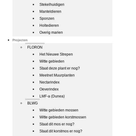
Stekelhuidigen
Manteldieren
Sponzen
Holtedieren
Overig marien
Projecten
FLORON
Het Nieuwe Strepen
Witte gebieden
Staat deze plant er nog?
Meetnet Muurplanten
Nectarindex
Oeverindex
LMF-a (Dunea)
BLWG
Witte gebieden mossen
Witte gebieden korstmossen
Staat dit mos er nog?
Staat dit korstmos er nog?