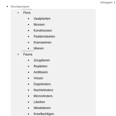
Inloggen
|
Soortgroepen
Flora
Vaatplanten
Mossen
Korstmossen
Paddenstoelen
Kranswieren
Wieren
Fauna
Zoogdieren
Reptielen
Amfibieën
Vissen
Dagvlinders
Nachtvlinders
Microvlinders
Libellen
Weekdieren
Kreeftachtigen