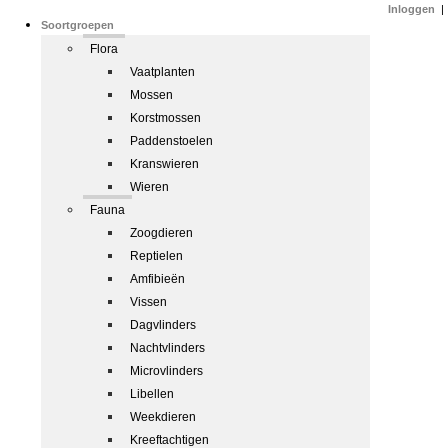
Inloggen
|
Soortgroepen
Flora
Vaatplanten
Mossen
Korstmossen
Paddenstoelen
Kranswieren
Wieren
Fauna
Zoogdieren
Reptielen
Amfibieën
Vissen
Dagvlinders
Nachtvlinders
Microvlinders
Libellen
Weekdieren
Kreeftachtigen