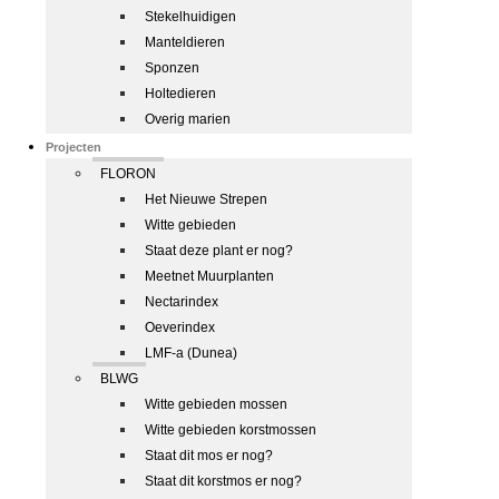
Stekelhuidigen
Manteldieren
Sponzen
Holtedieren
Overig marien
Projecten
FLORON
Het Nieuwe Strepen
Witte gebieden
Staat deze plant er nog?
Meetnet Muurplanten
Nectarindex
Oeverindex
LMF-a (Dunea)
BLWG
Witte gebieden mossen
Witte gebieden korstmossen
Staat dit mos er nog?
Staat dit korstmos er nog?