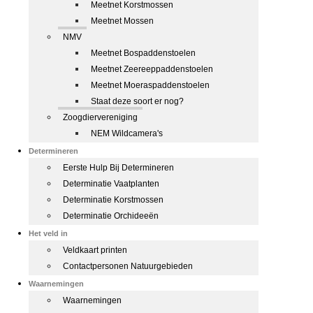
Meetnet Korstmossen
Meetnet Mossen
NMV
Meetnet Bospaddenstoelen
Meetnet Zeereeppaddenstoelen
Meetnet Moeraspaddenstoelen
Staat deze soort er nog?
Zoogdiervereniging
NEM Wildcamera's
Determineren
Eerste Hulp Bij Determineren
Determinatie Vaatplanten
Determinatie Korstmossen
Determinatie Orchideeën
Het veld in
Veldkaart printen
Contactpersonen Natuurgebieden
Waarnemingen
Waarnemingen