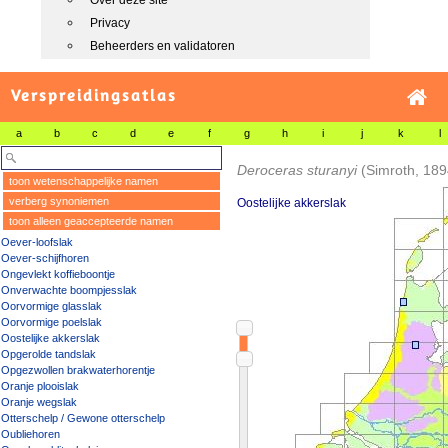
Over deze site
Privacy
Beheerders en validatoren
Verspreidingsatlas
a
b
c
d
e
f
g
h
i
j
k
l
Deroceras sturanyi
(Simroth, 189
toon wetenschappelijke namen
verberg synoniemen
Oostelijke akkerslak
toon alleen geaccepteerde namen
Oever-loofslak
Oever-schijfhoren
Ongevlekt koffieboontje
Onverwachte boompjesslak
Oorvormige glasslak
Oorvormige poelslak
Oostelijke akkerslak
Opgerolde tandslak
Opgezwollen brakwaterhorentje
Oranje plooislak
Oranje wegslak
Otterschelp / Gewone otterschelp
Oubliehoren