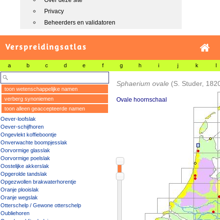
Over deze site
Privacy
Beheerders en validatoren
Verspreidingsatlas
a
b
c
d
e
f
g
h
i
j
k
l
Sphaerium ovale
(S. Studer, 182
toon wetenschappelijke namen
verberg synoniemen
Ovale hoornschaal
toon alleen geaccepteerde namen
Oever-loofslak
Oever-schijfhoren
Ongevlekt koffieboontje
Onverwachte boompjesslak
Oorvormige glasslak
Oorvormige poelslak
Oostelijke akkerslak
Opgerolde tandslak
Opgezwollen brakwaterhorentje
Oranje plooislak
Oranje wegslak
Otterschelp / Gewone otterschelp
Oubliehoren