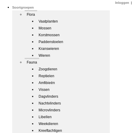
Inloggen
|
Soortgroepen
Flora
Vaatplanten
Mossen
Korstmossen
Paddenstoelen
Kranswieren
Wieren
Fauna
Zoogdieren
Reptielen
Amfibieën
Vissen
Dagvlinders
Nachtvlinders
Microvlinders
Libellen
Weekdieren
Kreeftachtigen