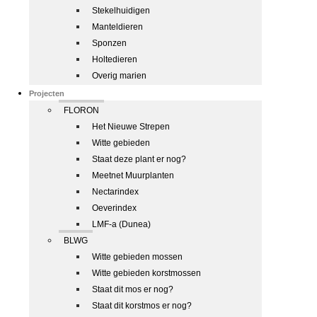
Stekelhuidigen
Manteldieren
Sponzen
Holtedieren
Overig marien
Projecten
FLORON
Het Nieuwe Strepen
Witte gebieden
Staat deze plant er nog?
Meetnet Muurplanten
Nectarindex
Oeverindex
LMF-a (Dunea)
BLWG
Witte gebieden mossen
Witte gebieden korstmossen
Staat dit mos er nog?
Staat dit korstmos er nog?