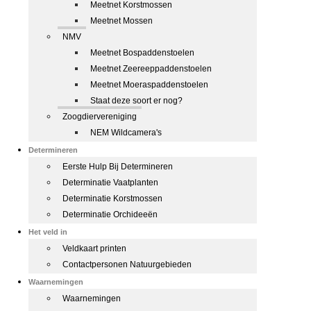
Meetnet Korstmossen
Meetnet Mossen
NMV
Meetnet Bospaddenstoelen
Meetnet Zeereeppaddenstoelen
Meetnet Moeraspaddenstoelen
Staat deze soort er nog?
Zoogdiervereniging
NEM Wildcamera's
Determineren
Eerste Hulp Bij Determineren
Determinatie Vaatplanten
Determinatie Korstmossen
Determinatie Orchideeën
Het veld in
Veldkaart printen
Contactpersonen Natuurgebieden
Waarnemingen
Waarnemingen