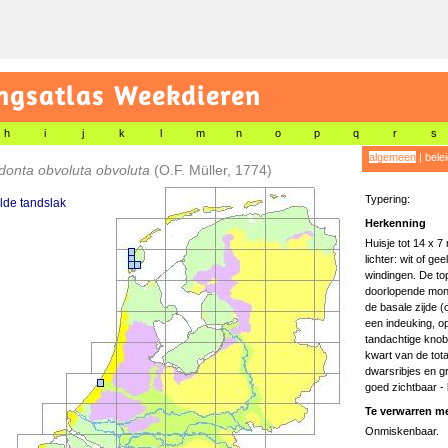
gsatlas Weekdieren
h
i
j
k
l
m
n
o
p
q
r
s
algemeen
|
bele
donta obvoluta obvoluta
(O.F. Müller, 1774)
Typering:
lde tandslak
Herkenning
Huisje tot 14 x 
lichter: wit of ge
windingen. De top
doorlopende mond
de basale zijde (o
een indeuking, o
tandachtige knob
kwart van de total
dwarsribjes en gr
goed zichtbaar - 
Te verwarren me
Onmiskenbaar.