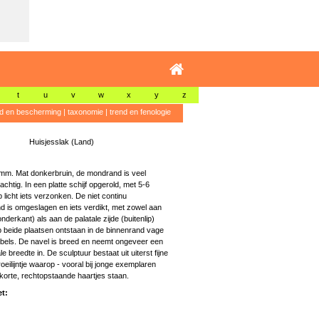
t
u
v
w
x
y
z
id en bescherming
|
taxonomie
|
trend en fenologie
Huisjesslak (Land)
7 mm. Mat donkerbruin, de mondrand is veel
elachtig. In een platte schijf opgerold, met 5-6
 licht iets verzonken. De niet continu
 is omgeslagen en iets verdikt, met zowel aan
nderkant) als aan de palatale zijde (buitenlip)
p beide plaatsen ontstaan in de binnenrand vage
bels. De navel is breed en neemt ongeveer een
e breedte in. De sculptuur bestaat uit uiterst fijne
oeilijntje waarop - vooral bij jonge exemplaren
korte, rechtopstaande haartjes staan.
t: