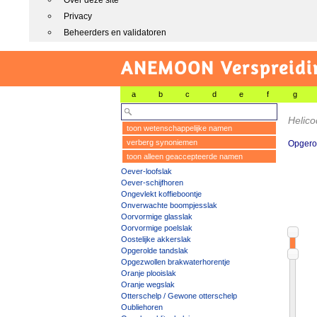
Over deze site
Privacy
Beheerders en validatoren
ANEMOON Verspreidin
a
b
c
d
e
f
g
Helico
toon wetenschappelijke namen
verberg synoniemen
Opgero
toon alleen geaccepteerde namen
Oever-loofslak
Oever-schijfhoren
Ongevlekt koffieboontje
Onverwachte boompjesslak
Oorvormige glasslak
Oorvormige poelslak
Oostelijke akkerslak
Opgerolde tandslak
Opgezwollen brakwaterhorentje
Oranje plooislak
Oranje wegslak
Otterschelp / Gewone otterschelp
Oubliehoren