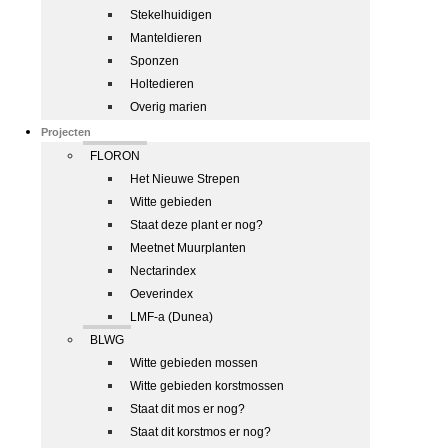
Stekelhuidigen
Manteldieren
Sponzen
Holtedieren
Overig marien
Projecten
FLORON
Het Nieuwe Strepen
Witte gebieden
Staat deze plant er nog?
Meetnet Muurplanten
Nectarindex
Oeverindex
LMF-a (Dunea)
BLWG
Witte gebieden mossen
Witte gebieden korstmossen
Staat dit mos er nog?
Staat dit korstmos er nog?