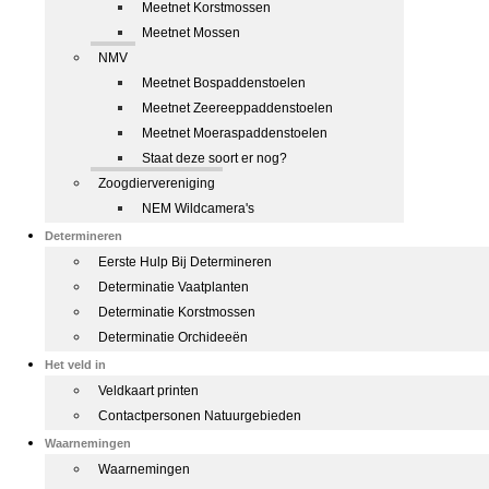
Meetnet Korstmossen
Meetnet Mossen
NMV
Meetnet Bospaddenstoelen
Meetnet Zeereeppaddenstoelen
Meetnet Moeraspaddenstoelen
Staat deze soort er nog?
Zoogdiervereniging
NEM Wildcamera's
Determineren
Eerste Hulp Bij Determineren
Determinatie Vaatplanten
Determinatie Korstmossen
Determinatie Orchideeën
Het veld in
Veldkaart printen
Contactpersonen Natuurgebieden
Waarnemingen
Waarnemingen