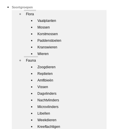
Soortgroepen
Flora
Vaatplanten
Mossen
Korstmossen
Paddenstoelen
Kranswieren
Wieren
Fauna
Zoogdieren
Reptielen
Amfibieën
Vissen
Dagvlinders
Nachtvlinders
Microvlinders
Libellen
Weekdieren
Kreeftachtigen