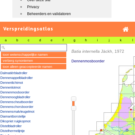
Over deze site
Privacy
Beheerders en validatoren
Verspreidingsatlas
a
b
c
d
e
f
g
h
i
j
k
l
Batia internella
Jäckh, 1972
toon wetenschappelijke namen
verberg synoniemen
Dennenmosboorder
toon alleen geaccepteerde namen
Dalmatiërbladroller
Dennenappelbladroller
Dennenlichtmot
Dennenlotmot
Dennenmosboorder
Dennenoogbladroller
Dennenscheutboorder
Dennenschorsboorder
Dennensmalvleugelmot
Diamantborsteltje
Dikspriet ruigkopmot
Distelbladroller
Distelhermelijntje