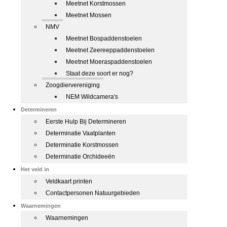
Meetnet Korstmossen
Meetnet Mossen
NMV
Meetnet Bospaddenstoelen
Meetnet Zeereeppaddenstoelen
Meetnet Moeraspaddenstoelen
Staat deze soort er nog?
Zoogdiervereniging
NEM Wildcamera's
Determineren
Eerste Hulp Bij Determineren
Determinatie Vaatplanten
Determinatie Korstmossen
Determinatie Orchideeën
Het veld in
Veldkaart printen
Contactpersonen Natuurgebieden
Waarnemingen
Waarnemingen