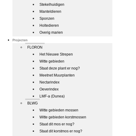
Stekelhuidigen
Manteldieren
Sponzen
Holtedieren
Overig marien
Projecten
FLORON
Het Nieuwe Strepen
Witte gebieden
Staat deze plant er nog?
Meetnet Muurplanten
Nectarindex
Oeverindex
LMF-a (Dunea)
BLWG
Witte gebieden mossen
Witte gebieden korstmossen
Staat dit mos er nog?
Staat dit korstmos er nog?