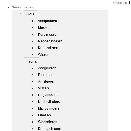
Inloggen
|
Soortgroepen
Flora
Vaatplanten
Mossen
Korstmossen
Paddenstoelen
Kranswieren
Wieren
Fauna
Zoogdieren
Reptielen
Amfibieën
Vissen
Dagvlinders
Nachtvlinders
Microvlinders
Libellen
Weekdieren
Kreeftachtigen