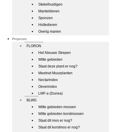
Stekelhuidigen
Manteldieren
Sponzen
Holtedieren
Overig marien
Projecten
FLORON
Het Nieuwe Strepen
Witte gebieden
Staat deze plant er nog?
Meetnet Muurplanten
Nectarindex
Oeverindex
LMF-a (Dunea)
BLWG
Witte gebieden mossen
Witte gebieden korstmossen
Staat dit mos er nog?
Staat dit korstmos er nog?