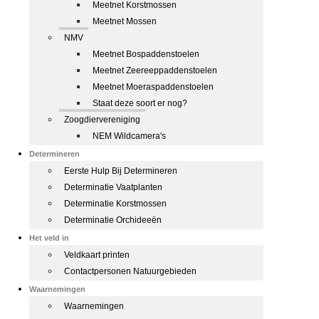
Meetnet Korstmossen
Meetnet Mossen
NMV
Meetnet Bospaddenstoelen
Meetnet Zeereeppaddenstoelen
Meetnet Moeraspaddenstoelen
Staat deze soort er nog?
Zoogdiervereniging
NEM Wildcamera's
Determineren
Eerste Hulp Bij Determineren
Determinatie Vaatplanten
Determinatie Korstmossen
Determinatie Orchideeën
Het veld in
Veldkaart printen
Contactpersonen Natuurgebieden
Waarnemingen
Waarnemingen