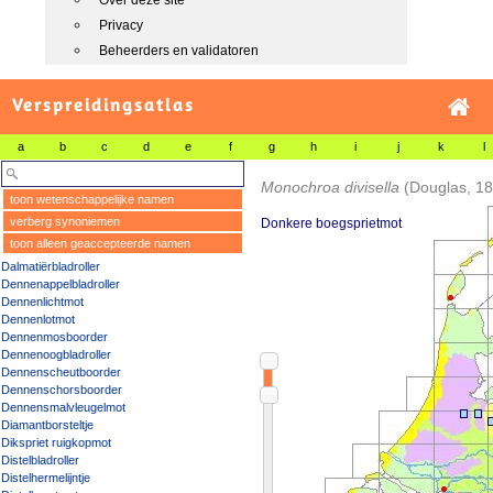
Over deze site
Privacy
Beheerders en validatoren
Verspreidingsatlas
a
b
c
d
e
f
g
h
i
j
k
l
Monochroa divisella
(Douglas, 1
toon wetenschappelijke namen
verberg synoniemen
Donkere boegsprietmot
toon alleen geaccepteerde namen
Dalmatiërbladroller
Dennenappelbladroller
Dennenlichtmot
Dennenlotmot
Dennenmosboorder
Dennenoogbladroller
Dennenscheutboorder
Dennenschorsboorder
Dennensmalvleugelmot
Diamantborsteltje
Dikspriet ruigkopmot
Distelbladroller
Distelhermelijntje