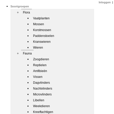
Inloggen
|
Soortgroepen
Flora
Vaatplanten
Mossen
Korstmossen
Paddenstoelen
Kranswieren
Wieren
Fauna
Zoogdieren
Reptielen
Amfibieën
Vissen
Dagvlinders
Nachtvlinders
Microvlinders
Libellen
Weekdieren
Kreeftachtigen